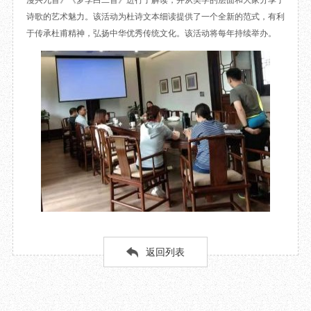
漫兴九首》《梦李白二首》进行了解读，并从美学的层面和大家分享了
目
数字文创
诗史堂
诗歌的艺术魅力。该活动为杜诗文本细读提供了一个全新的范式，有利
于传承杜甫精神，弘扬中华优秀传统文化。该活动将每年持续举办。
IP授权
柴门
草堂艺术中心
工部祠
文创咨询
少陵草堂碑亭
茅屋景区
唐代遗址
红墙花径
草堂影壁
大雅堂
万佛楼
草堂书院
千诗碑
返回列表