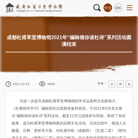
中文
EN
成都杜甫草堂博物馆2021年“编辑领你读杜诗”系列活动圆
活动
“人日游草堂”系列文化活动
藏品
藏品概述
满结束
中国传统节庆活动
馆藏精品
诗歌主题活动
藏品修复
其它活动
数字资源
捐赠名录
字号：
2021-12-15
4956
小
中
大
为进一步提升成都杜甫草堂博物馆的学术品质和文化影响力，
《杜甫研究学刊》编辑部经过前期准备和策划，于2021年6月首次推
质申请
出“编辑领你读杜诗”系列活动，截至12月已连续举办四场，取得了良好
效果，成为杜甫草堂博物馆新的品牌文化活动。活动过程中，领读人从
程
文创
杜甫草堂文创馆
景点
正门
解题、注释、赏析等方面，对杜甫诗歌《成都府》《忆昔二首》《绝句
动
文创精品
大廨