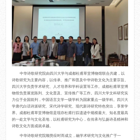
目
数字文创
诗史堂
IP授权
柴门
草堂艺术中心
工部祠
文创咨询
少陵草堂碑亭
茅屋景区
唐代遗址
红墙花径
草堂影壁
大雅堂
中华诗歌研究院由四川大学与成都杜甫草堂博物馆联合共建，以
万佛楼
诗歌研究为主要内容，以传承、推广和普及中华诗歌文化为主要宗旨。
四川大学负责学术研究、人才培养和学科设置等工作。成都杜甫草堂博
草堂书院
物馆负责展览陈列、文化普及、宣传推广等工作。四川大学文科研究实
千诗碑
力位于全国前列，中国语言文学一级学科为国家重点一级学科。四川大
学唐代白话诗派研究、宋代诗学研究、现代新诗研究特色突出，享誉学
界。成都杜甫草堂博物馆是现存杜甫行踪遗迹中规模最大、知名度最高
的一处文学与文化圣地，以杜甫研究为中心，在传承与弘扬诗圣精神和
诗歌文化方面成就卓越。
中华诗歌研究院顺势应时而成立，融学术研究与文化推广于一