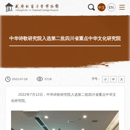
中文
EN
中华诗歌研究院入选第二批四川省重点中华文化研究院
活动
“人日游草堂”系列文化活动
藏品
藏品概述
中国传统节庆活动
馆藏精品
诗歌主题活动
藏品修复
其它活动
数字资源
捐赠名录
字号：
2022-07-29
5718
小
中
大
2022年7月12日，中华诗歌研究院入选第二批四川省重点中华文
化研究院。
质申请
程
文创
杜甫草堂文创馆
景点
正门
动
文创精品
大廨