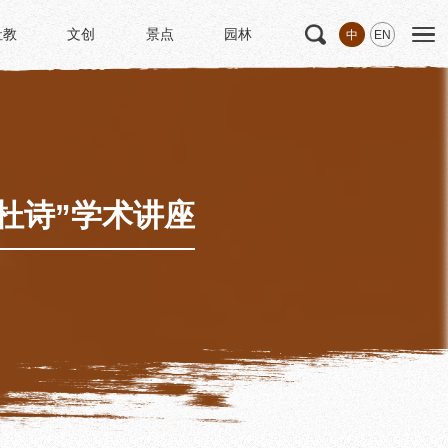
社教
文创
景点
园林
中
EN
社教
文创
景点
园林
文
科研
专家学者
科研项目
研究成果
杜诗”学术讲座
博士后创新实践基地
中华诗歌研究院
《杜甫研究学刊》
学术活动
学术团体
园林
浣花园林区