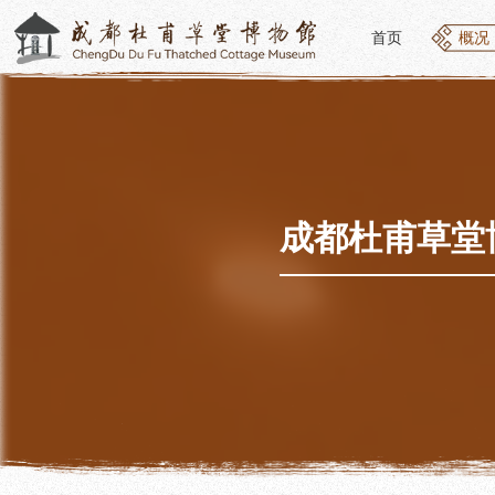
首页
概况
首页
概况
概况
参观
草堂简介
开放
组织结构
预约
最新动态
优惠
成都杜甫草堂
公告年报
文化
党建工作
交通
对外交流
参观
联系我们
地图
讲解
便民
讲解
展览
社教
基本陈列
社会
临时展览
社会