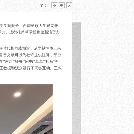
字号：
小
中
大
言文学学院院长、西南民族大学藏羌彝
举办。成都杜甫草堂博物馆新浪官方
诗时代相同或相近；从文献性质上来
鲁番文献可以为杜诗提供注脚，部分
东西”“征夫”“附书”“草草”“兵马”等
，王教授和观众进行了问答互动。王教