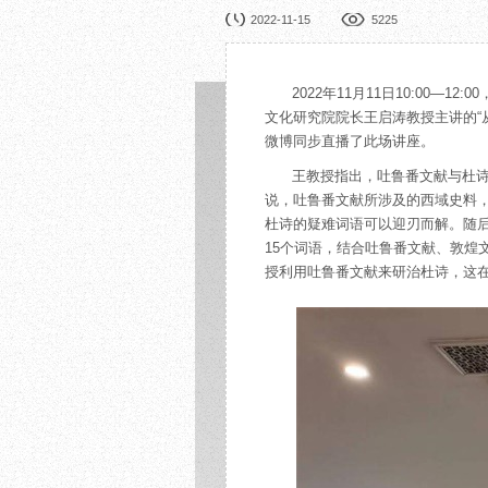
园林展览
公益
2022-11-15
5225
在线展厅
馆校
展览申办
活动
2022年11月11日10:0
文化研究院院长王启涛教授主讲的“
微博同步直播了此场讲座。
王教授指出，吐鲁番文献与杜
说，吐鲁番文献所涉及的西域史料
杜诗的疑难词语可以迎刃而解。随后，王教授
15个词语，结合吐鲁番文献、敦煌
授利用吐鲁番文献来研治杜诗，这