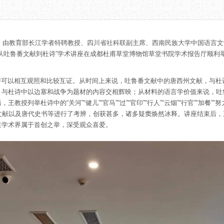
教育项目
数字文创
诗史堂
合作
IP授权
柴门
预约
草堂艺术中心
工部祠
0—12:00，由教育部长江学者特聘教授、四川省社科联副主席、西南民族大学中国语
文创咨询
少陵草堂碑亭
从吐鲁番文献到杜诗”学术讲座在成都杜甫草堂博物馆草堂书院学术报告厅顺利
茅屋景区
唐代遗址
诗可以相互观照和比较互证。从时间上来说，吐鲁番文献中的唐西州文献，与杜
红墙花径
，与杜诗中以边塞和战争为题材的内容交相辉映；从材料的语言学价值来说，吐
草堂影壁
列举杜诗中的“关河”“健儿”“官马”“过”“官印”“行人”“云烟”“行官”“加餐”“努力”“
大雅堂
文献以及唐代史书等进行了考辨，创获甚多，诸多疑窦焕然冰释。讲座结束后
在学术界属于首创之举，深受观众喜爱。
万佛楼
草堂书院
千诗碑