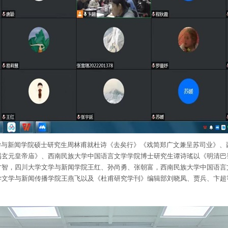
学与新闻学院硕士研究生周林甫就杜诗《去矣行》《戏简郑广文兼呈苏司业》、
谒玄元皇帝庙》、西南民族大学中国语言文学学院博士研究生谭诗瑤以《明清巴
才智，四川大学文学与新闻学院王红、孙尚勇、张朝富，西南民族大学中国语言
学文学与新闻传播学院王燕飞以及《杜甫研究学刊》编辑部刘晓凤、贾兵、卞超