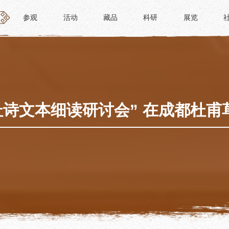
参观
活动
藏品
科研
展览
参观
活动
藏品
科研
展览
活动
藏品
时间
“人日游草堂”系列文化活动
藏品概述
参观
中国传统节庆活动
馆藏精品
政策
诗歌主题活动
藏品修复
“杜诗文本细读研讨会” 在成都杜
惠民
其它活动
数字资源
路线
捐赠名录
须知
导览
服务
服务
研学资质申请
文创
景点
教育课程
杜甫草堂文创馆
正门
教育活动
文创精品
大廨