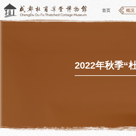
首页
概况
首页
概况
概况
参观
草堂简介
开放
组织结构
预约
最新动态
优惠
2022年秋季
公告年报
文化
党建工作
交通
对外交流
参观
联系我们
地图
讲解
便民
讲解
展览
社教
基本陈列
社会
临时展览
社会