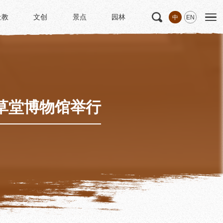
社教
文创
景点
园林
中
EN
社教
文创
景点
园林
文
科研
专家学者
科研项目
研究成果
甫草堂博物馆举行
博士后创新实践基地
中华诗歌研究院
《杜甫研究学刊》
学术活动
学术团体
园林
浣花园林区