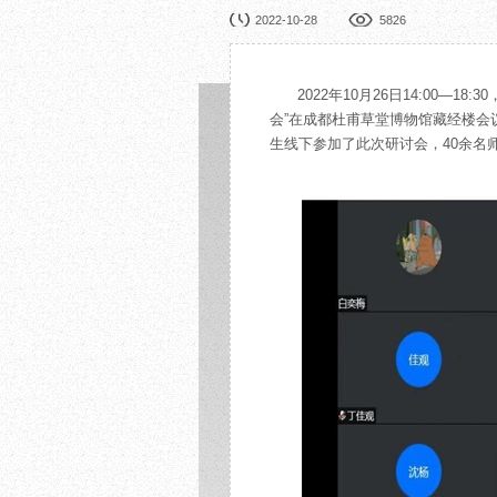
园林展览
公益
2022-10-28
5826
在线展厅
馆校
展览申办
活动
2022年10月26日14:00
会”在成都杜甫草堂博物馆藏经楼会
生线下参加了此次研讨会，40余名