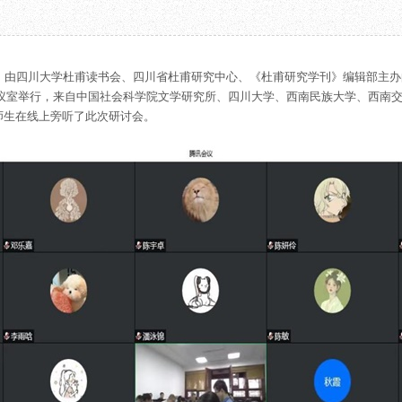
教育项目
数字文创
诗史堂
合作
IP授权
柴门
预约
草堂艺术中心
工部祠
—18:30，由四川大学杜甫读书会、四川省杜甫研究中心、《杜甫研究学刊》编辑部主办
文创咨询
少陵草堂碑亭
议室举行，来自中国社会科学院文学研究所、四川大学、西南民族大学、西南交
茅屋景区
师生在线上旁听了此次研讨会。
唐代遗址
红墙花径
草堂影壁
大雅堂
万佛楼
草堂书院
千诗碑