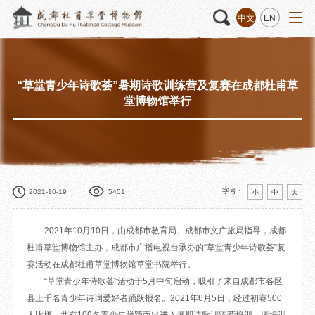
中文
EN
“草堂青少年诗歌荟”暑期诗歌训练营及复赛在成都杜甫草
活动
“人日游草堂”系列文化活动
藏品
藏品概述
堂博物馆举行
中国传统节庆活动
馆藏精品
诗歌主题活动
藏品修复
其它活动
数字资源
捐赠名录
字号：
2021-10-19
5451
小
中
大
2021年10月10日，由成都市教育局、成都市文广旅局指导，成都
杜甫草堂博物馆主办，成都市广播电视台承办的“草堂青少年诗歌荟”复
质申请
赛活动在成都杜甫草堂博物馆草堂书院举行。
“草堂青少年诗歌荟”活动于5月中旬启动，吸引了来自成都市各区
程
文创
杜甫草堂文创馆
景点
正门
县上千名青少年诗词爱好者踊跃报名。2021年6月5日，经过初赛500
动
文创精品
大廨