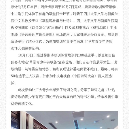
人比拼，共有100名青少年脱颖而出进入暑期诗歌训练营培训。该培训
目
数字文创
诗史堂
原计划7月底举行，因疫情原因于10月7日完成。暑期诗歌训练营活动
中，选手们体验了有趣的草堂打卡环节，聆听了四川大学文学与新闻学
IP授权
柴门
院中文系教授王红《草堂说杜甫与杜诗》、四川大学文学与新闻学院副
草堂艺术中心
工部祠
教授张朝富《诗是怎么“读”出来的》以及成都电视台《成视新闻》主播
文创咨询
少陵草堂碑亭
李颖《语言表达与舞台表现》三场讲座，大家都表示受益良多。培训最
茅屋景区
后还举行了结业仪式，为参加培训的青少年颁发了“草堂青少年诗歌
唐代遗址
荟”100强荣誉证书。
红墙花径
10月10日，经过暑期诗歌训练营培训的100强选手，以更加自信
草堂影壁
的姿态站在“草堂青少年诗歌荟”复赛现场，他们自选作品展示才艺、现
大雅堂
场抽题，与评委自如对答，精彩表现让评委老师赞不绝口。最终，将有
万佛楼
50名选手进入决赛，并参加中央电视台《中国诗词大会》百人团选
草堂书院
拔。
千诗碑
此次活动让广大青少年感受了诗词之美，分享了诗词之趣，让热
爱诗歌的青少年有更广阔的平台去施展自己的诗书才华，传承发扬中华
优秀传统文化。