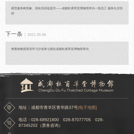
规范服务树形象、强化培训促提升——成都杜甫草堂博物馆举办一线员工 服务礼仪培
训
下一条
2021.05.06
傅勇林教授英语学习沙龙第七期在成都杜甫草堂博物馆举办
地址：成都市青羊区青华路37号
[电子地图]
电话：028-68921800 028-87077705 028-
87345202（票务咨询）