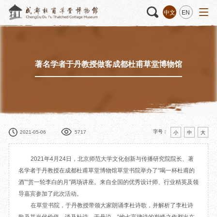
中文
EN
著名学者于丹教授做客成都杜甫草堂博物馆
活动
“人日游草堂”系列文化活动
藏品
藏品概述
中国传统节庆活动
馆藏精品
诗歌主题活动
藏品修复
其它活动
数字资源
捐赠名录
字号：
2021-05-06
5717
小
中
大
2021年4月24日，北京师范大学文化创新与传播研究院院长、著
名学者于丹教授在成都杜甫草堂博物馆草堂书院举办了“喝一杯杜甫的
质申请
酒”“赏一轮李白的月”两场讲座。来自全国的优秀设计师、行业精英及领
导嘉宾参加了此次活动。
程
文创
杜甫草堂文创馆
景点
正门
在草堂书院，于丹教授带领大家朗诵李杜诗歌，并解析了李杜诗
动
文创精品
大廨