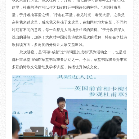
歌及其当代价值。谈及杜诗，于丹说，“他七言律诗的巅峰之作都出在
目
数字文创
诗史堂
这里，杜甫的诗作可以作为我们打开中国诗歌的密码。”说到杜甫草
堂，于丹难掩喜爱之情，“行走在草堂，看见时光，看见大唐。之前父
IP授权
柴门
亲带我来过这里，后来我又带孩子来这里，在相同的地方留影，不同的
草堂艺术中心
工部祠
时期有不同的意境，每一次都是人与场景相遇的契机。”于丹教授深入
文创咨询
少陵草堂碑亭
浅出的讲解，加深了大家对中国传统诗歌深层次的理解，特别在李杜诗
茅屋景区
歌解读方面，多角度的分析让大家受益匪浅。
唐代遗址
此次讲座，是“再读·成都”之“诗词里的成都”系列活动之一，也是成
红墙花径
都杜甫草堂博物馆草堂书院重要活动之一。今后，草堂书院将举办丰富
草堂影壁
多彩的诗歌文化活动及学术讲座，传播优秀传统文化。
大雅堂
万佛楼
草堂书院
千诗碑