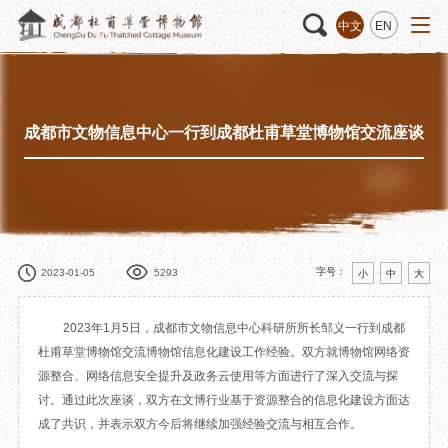
中文
EN
成都市文物信息中心一行到成都杜甫草堂博物馆交流座谈
活动
“人日游草堂”系列文化活动
藏品
藏品概述
中国传统节庆活动
馆藏精品
诗歌主题活动
藏品修复
其它活动
数字资源
捐赠名录
字号：
2023-01-05
5293
小
中
大
2023年1月5日，成都市文物信息中心科研所所长邹义一行到成都
杜甫草堂博物馆交流博物馆信息化建设工作经验。双方就博物馆网络资
质申请
源整合、网络信息安全提升及政务云使用等方面进行了深入交流与探
讨。通过此次座谈，双方在文博行业基于资源整合的信息化建设方面达
程
文创
杜甫草堂文创馆
景点
正门
成了共识，并表示双方今后将继续加强经验交流与相互合作。
动
文创精品
大廨