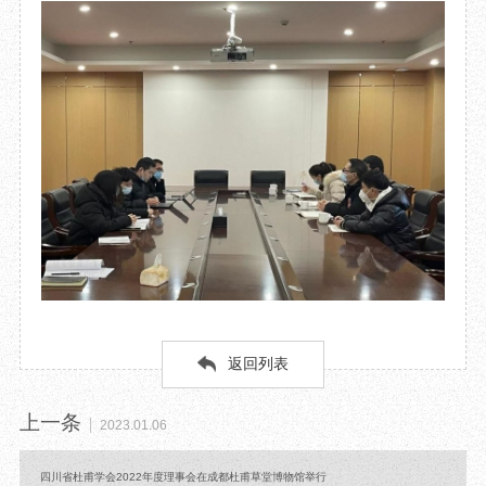
目
数字文创
诗史堂
IP授权
柴门
草堂艺术中心
工部祠
文创咨询
少陵草堂碑亭
茅屋景区
唐代遗址
红墙花径
草堂影壁
大雅堂
万佛楼
草堂书院
千诗碑
返回列表
上一条
2023.01.06
四川省杜甫学会2022年度理事会在成都杜甫草堂博物馆举行