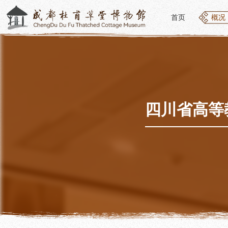
首页
概况
首页
概况
概况
参观
草堂简介
开放
组织结构
预约
最新动态
优惠
四川省高等
公告年报
文化
党建工作
交通
对外交流
参观
联系我们
地图
讲解
便民
讲解
展览
社教
基本陈列
社会
临时展览
社会