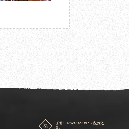
一课·听名师说”公益课堂第七讲 “气候变化与碳中
电话：028-87327392（应急救
援）