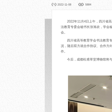
园林展览
公益
2022-11-08
5884
在线展厅
馆校
展览申办
活动
2022年11月4日上午，四
法教育专委会秘书长张旭农，学会
会。
四川省高等教育学会书法教育
况，随后双方就合作协议、合作方
作。
今后，成都杜甫草堂博物馆将