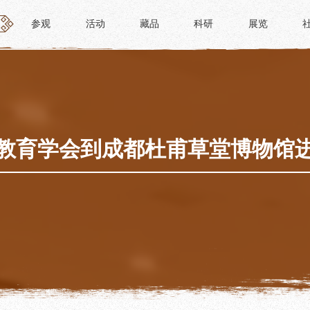
参观
活动
藏品
科研
展览
参观
活动
藏品
科研
展览
活动
藏品
时间
“人日游草堂”系列文化活动
藏品概述
参观
中国传统节庆活动
馆藏精品
政策
诗歌主题活动
藏品修复
教育学会到成都杜甫草堂博物馆
惠民
其它活动
数字资源
路线
捐赠名录
须知
导览
服务
服务
研学资质申请
文创
景点
教育课程
杜甫草堂文创馆
正门
教育活动
文创精品
大廨