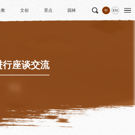
社教
文创
景点
园林
中
EN
社教
文创
景点
园林
文
科研
专家学者
科研项目
研究成果
进行座谈交流
博士后创新实践基地
中华诗歌研究院
《杜甫研究学刊》
学术活动
学术团体
园林
浣花园林区