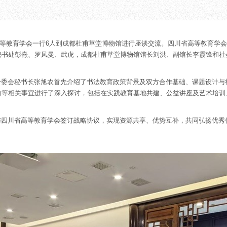
教育项目
数字文创
诗史堂
合作
IP授权
柴门
预约
草堂艺术中心
工部祠
川省高等教育学会一行6人到成都杜甫草堂博物馆进行座谈交流。四川省高等教育学
文创咨询
少陵草堂碑亭
秘书处彭熹、罗凤曼、武虎，成都杜甫草堂博物馆馆长刘洪、副馆长李霞锋和社
茅屋景区
唐代遗址
专委会秘书长张旭农首先介绍了书法教育政策背景及双方合作基础、课题设计与
红墙花径
向等相关事宜进行了深入探讨，包括在实践教育基地共建、公益讲座及艺术培训
草堂影壁
大雅堂
与四川省高等教育学会签订战略协议，实现资源共享、优势互补，共同弘扬优秀
万佛楼
草堂书院
千诗碑