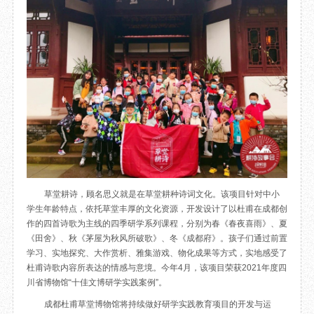
目
数字文创
诗史堂
IP授权
柴门
草堂艺术中心
工部祠
文创咨询
少陵草堂碑亭
茅屋景区
唐代遗址
红墙花径
草堂影壁
大雅堂
万佛楼
草堂耕诗，顾名思义就是在草堂耕种诗词文化。该项目针对中小
草堂书院
学生年龄特点，依托草堂丰厚的文化资源，开发设计了以杜甫在成都创
千诗碑
作的四首诗歌为主线的四季研学系列课程，分别为春《春夜喜雨》、夏
《田舍》、秋《茅屋为秋风所破歌》、冬《成都府》。孩子们通过前置
学习、实地探究、大作赏析、雅集游戏、物化成果等方式，实地感受了
杜甫诗歌内容所表达的情感与意境。今年4月，该项目荣获2021年度四
川省博物馆“十佳文博研学实践案例”。
成都杜甫草堂博物馆将持续做好研学实践教育项目的开发与运