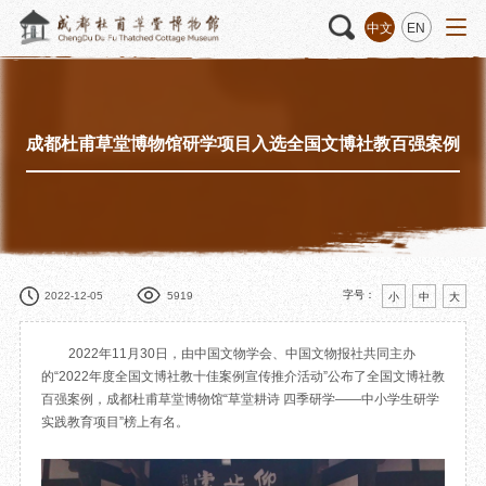
中文
EN
成都杜甫草堂博物馆研学项目入选全国文博社教百强案例
活动
“人日游草堂”系列文化活动
藏品
藏品概述
中国传统节庆活动
馆藏精品
诗歌主题活动
藏品修复
其它活动
数字资源
捐赠名录
字号：
2022-12-05
5919
小
中
大
2022年11月30日，由中国文物学会、中国文物报社共同主办
的“2022年度全国文博社教十佳案例宣传推介活动”公布了全国文博社教
百强案例，成都杜甫草堂博物馆“草堂耕诗 四季研学——中小学生研学
质申请
实践教育项目”榜上有名。
程
文创
杜甫草堂文创馆
景点
正门
动
文创精品
大廨