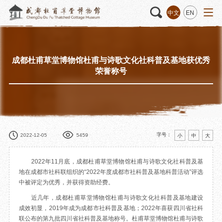
中文
EN
成都杜甫草堂博物馆杜甫与诗歌文化社科普及基地获优秀
活动
“人日游草堂”系列文化活动
藏品
藏品概述
荣誉称号
中国传统节庆活动
馆藏精品
诗歌主题活动
藏品修复
其它活动
数字资源
捐赠名录
字号：
2022-12-05
5459
小
中
大
2022年11月底，成都杜甫草堂博物馆杜甫与诗歌文化社科普及基
地在成都市社科联组织的“2022年度成都市社科普及基地科普活动”评选
中被评定为优秀，并获得资助经费。
质申请
近几年，成都杜甫草堂博物馆杜甫与诗歌文化社科普及基地建设
成效初显，2019年成为成都市社科普及基地；2022年喜获四川省社科
程
文创
杜甫草堂文创馆
景点
正门
联公布的第九批四川省社科普及基地称号。杜甫草堂博物馆杜甫与诗歌
动
文创精品
大廨