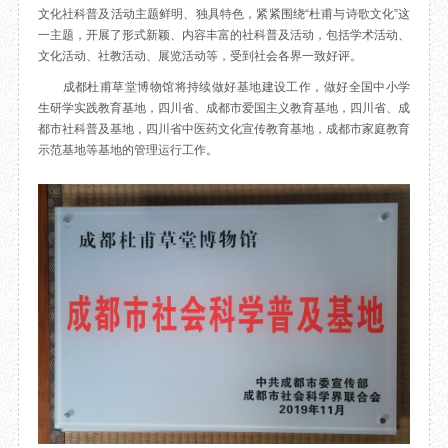
文化社科普及活动主题鲜明、独具特色，紧紧围绕“杜甫与诗歌文化”这
目
数字文创
诗史堂
一主题，开展了形式新颖、内容丰富的社科普及活动，包括学术活动、
IP授权
柴门
文化活动、社教活动、展览活动等，受到社会各界一致好评。
草堂艺术中心
工部祠
成都杜甫草堂博物馆将持续做好基地建设工作，做好全国中小学
文创咨询
少陵草堂碑亭
生研学实践教育基地，四川省、成都市爱国主义教育基地，四川省、成
茅屋景区
都市社科普及基地，四川省中医药文化宣传教育基地，成都市家庭教育
示范基地等基地的管理运行工作。
唐代遗址
红墙花径
草堂影壁
大雅堂
万佛楼
草堂书院
千诗碑