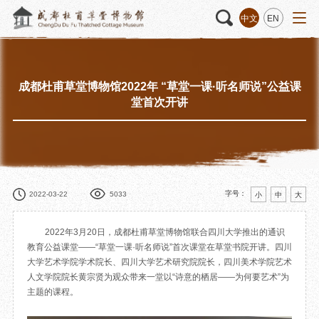
中文
EN
成都杜甫草堂博物馆2022年 “草堂一课·听名师说”公益课
活动
“人日游草堂”系列文化活动
藏品
藏品概述
堂首次开讲
中国传统节庆活动
馆藏精品
诗歌主题活动
藏品修复
其它活动
数字资源
捐赠名录
字号：
2022-03-22
5033
小
中
大
2022年3月20日，成都杜甫草堂博物馆联合四川大学推出的通识
教育公益课堂——“草堂一课·听名师说”首次课堂在草堂书院开讲。四川
大学艺术学院学术院长、四川大学艺术研究院院长，四川美术学院艺术
质申请
人文学院院长黄宗贤为观众带来一堂以“诗意的栖居——为何要艺术”为
主题的课程。
程
文创
杜甫草堂文创馆
景点
正门
动
文创精品
大廨