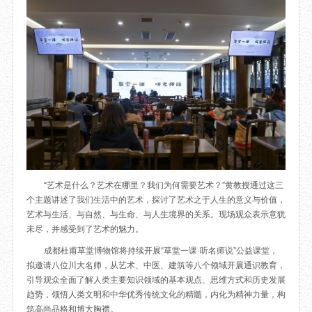
目
数字文创
诗史堂
IP授权
柴门
草堂艺术中心
工部祠
文创咨询
少陵草堂碑亭
茅屋景区
唐代遗址
红墙花径
草堂影壁
大雅堂
万佛楼
“艺术是什么？艺术在哪里？我们为何需要艺术？”黄教授通过这三
草堂书院
个主题讲述了我们生活中的艺术，探讨了艺术之于人生的意义与价值，
千诗碑
艺术与生活、与自然、与生命、与人生境界的关系。现场观众表示意犹
未尽，并感受到了艺术的魅力。
成都杜甫草堂博物馆将持续开展“草堂一课·听名师说”公益课堂，
拟邀请八位川大名师，从艺术、中医、建筑等八个领域开展通识教育，
引导观众全面了解人类主要知识领域的基本观点、思维方式和历史发展
趋势，领悟人类文明和中华优秀传统文化的精髓，内化为精神力量，构
筑高尚品格和博大胸襟。