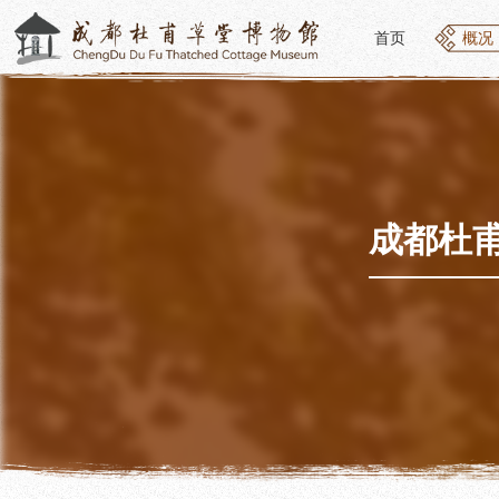
首页
概况
首页
概况
概况
参观
草堂简介
开放
组织结构
预约
最新动态
优惠
成都杜
公告年报
文化
党建工作
交通
对外交流
参观
联系我们
地图
讲解
便民
讲解
展览
社教
基本陈列
社会
临时展览
社会