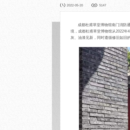
园林展览
公益
2022-05-20
5147
在线展厅
馆校
展览申办
活动
成都杜甫草堂博物馆南门消防
境，成都杜甫草堂博物馆从2022年
灰、油漆见新，同时遵循修旧如旧