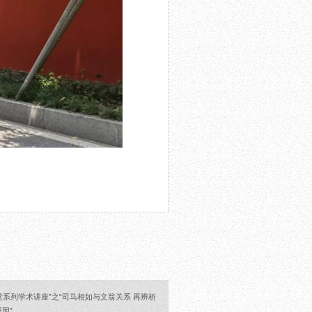
系列学术讲座”之“司马相如与文翁关系 再辨析
因”