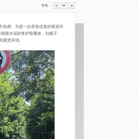
字号：
小
中
大
不协调。为进一步营造优美的观览环
包括墙面水泥砂浆铲除重抹、刮腻子
的观览环境。