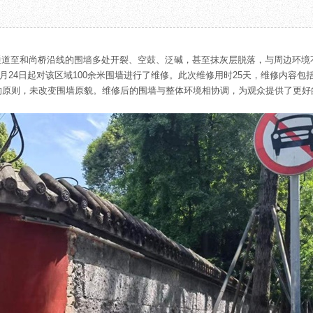
教育项目
数字文创
诗史堂
合作
IP授权
柴门
预约
草堂艺术中心
工部祠
通道至和尚桥沿线的围墙多处开裂、空鼓、泛碱，甚至抹灰层脱落，与周边环境
文创咨询
少陵草堂碑亭
4月24日起对该区域100余米围墙进行了维修。此次维修用时25天，维修内容
茅屋景区
的原则，未改变围墙原貌。维修后的围墙与整体环境相协调，为观众提供了更好
唐代遗址
红墙花径
草堂影壁
大雅堂
万佛楼
草堂书院
千诗碑