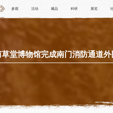
参观
活动
藏品
科研
展览
参观
活动
藏品
科研
展览
活动
藏品
时间
“人日游草堂”系列文化活动
藏品概述
参观
中国传统节庆活动
馆藏精品
政策
诗歌主题活动
藏品修复
甫草堂博物馆完成南门消防通道外
惠民
其它活动
数字资源
路线
捐赠名录
须知
导览
服务
服务
研学资质申请
文创
景点
教育课程
杜甫草堂文创馆
正门
教育活动
文创精品
大廨