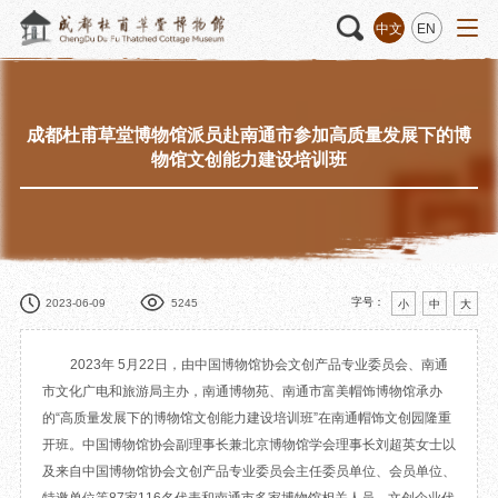
中文
EN
成都杜甫草堂博物馆派员赴南通市参加高质量发展下的博
活动
“人日游草堂”系列文化活动
藏品
藏品概述
物馆文创能力建设培训班
中国传统节庆活动
馆藏精品
诗歌主题活动
藏品修复
其它活动
数字资源
捐赠名录
字号：
2023-06-09
5245
小
中
大
2023年 5月22日，由中国博物馆协会文创产品专业委员会、南通
市文化广电和旅游局主办，南通博物苑、南通市富美帽饰博物馆承办
质申请
的“高质量发展下的博物馆文创能力建设培训班”在南通帽饰文创园隆重
开班。中国博物馆协会副理事长兼北京博物馆学会理事长刘超英女士以
程
文创
杜甫草堂文创馆
景点
正门
及来自中国博物馆协会文创产品专业委员会主任委员单位、会员单位、
动
文创精品
大廨