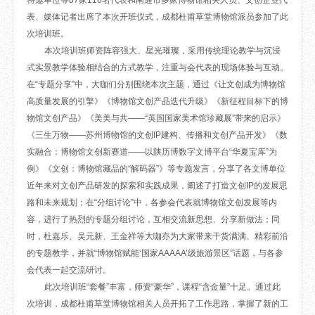
特邀单位等87家116名代表和南通市多家博物馆相关人员、文创企业代
目
数字文创
诗史堂
表、媒体记者出席了本次开班仪式，成都杜甫草堂博物馆派员参加了此
次培训班。
IP授权
柴门
本次培训班师资阵容强大、星光璀璨，采用传统理论教学与沉浸
草堂艺术中心
工部祠
式实景教学体验相结合的方式教学，注重与会代表的现场体验与互动。
文创咨询
少陵草堂碑亭
在“专题分享”中，大咖们分别围绕本次主题，通过《让文创成为博物馆
茅屋景区
高质量发展的引擎》《博物馆文创产品迭代升级》《新征程目标下的博
唐代遗址
物馆文创产品》《美美与共——“英国国家美术馆珍藏展”带来的启示》
红墙花径
《三生万物——苏州博物馆的文创IP建构、传播和文创产品开发》《数
草堂影壁
实融合：博物馆文创新赛道——以陕历博数字文博平台“华夏宝库”为
大雅堂
例》《文创：博物馆藏品的“解码器”》等专题发言，分享了各文博单位
万佛楼
近年来对文创产品研发的探索和实践成果，阐述了打造文创IP的发展思
草堂书院
路和未来规划；在“分组讨论”中，各参会代表就博物馆文创发展等内
千诗碑
容，进行了热烈的专题分组讨论，互相交流新思想、分享新做法；同
时，杜嘉乐、吴元新、王金祥等大咖亦为大家带来干货满满、精彩前沿
的专题教学，并就“博物馆赋能‘国家AAAAA’级旅游景区”话题，与各参
会代表一起交流研讨。
此次培训班“套餐”丰富，师资“豪华”，课程“含金量”十足。通过此
次培训，成都杜甫草堂博物馆相关人员开拓了工作思路，掌握了新的工