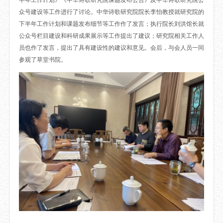
半年工作计划》《中华诗歌研究院课题发布公告》及中华诗歌研究院公
目
数字文创
诗史堂
众号建设等工作进行了讨论。中华诗歌研究院院长李怡教授就研究院的
下半年工作计划和课题发布细节等工作作了发言；执行院长刘洪馆长就
IP授权
柴门
公众号栏目建设和科研成果展示等工作提出了建议；研究院相关工作人
草堂艺术中心
工部祠
员也作了发言，提出了具有建设性的建议和意见。会后，与会人员一同
文创咨询
少陵草堂碑亭
参观了草堂书院。
茅屋景区
唐代遗址
红墙花径
草堂影壁
大雅堂
万佛楼
草堂书院
千诗碑