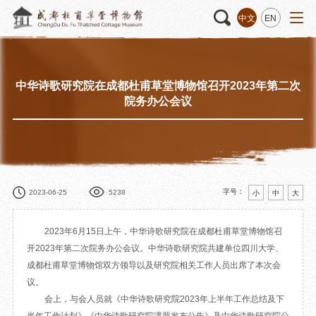
中文
EN
中华诗歌研究院在成都杜甫草堂博物馆召开2023年第二次
活动
“人日游草堂”系列文化活动
藏品
藏品概述
院务办公会议
中国传统节庆活动
馆藏精品
诗歌主题活动
藏品修复
其它活动
数字资源
捐赠名录
字号：
2023-06-25
5238
小
中
大
2023年6月15日上午，中华诗歌研究院在成都杜甫草堂博物馆召
开2023年第二次院务办公会议。中华诗歌研究院共建单位四川大学、
质申请
成都杜甫草堂博物馆双方领导以及研究院相关工作人员出席了本次会
议。
程
文创
杜甫草堂文创馆
景点
正门
会上，与会人员就《中华诗歌研究院2023年上半年工作总结及下
动
文创精品
大廨