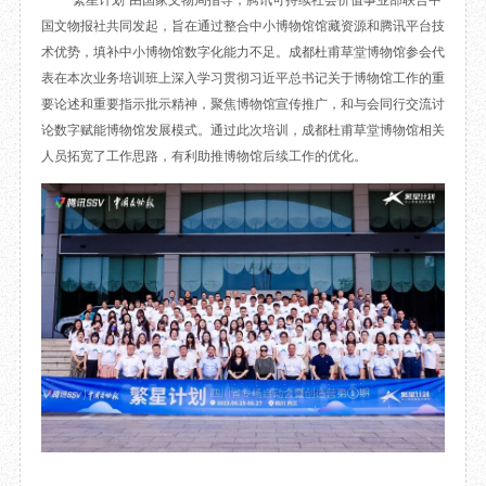
“繁星计划”由国家文物局指导，腾讯可持续社会价值事业部联合中
目
数字文创
诗史堂
国文物报社共同发起，旨在通过整合中小博物馆馆藏资源和腾讯平台技
术优势，填补中小博物馆数字化能力不足。成都杜甫草堂博物馆参会代
IP授权
柴门
表在本次业务培训班上深入学习贯彻习近平总书记关于博物馆工作的重
草堂艺术中心
工部祠
要论述和重要指示批示精神，聚焦博物馆宣传推广，和与会同行交流讨
文创咨询
少陵草堂碑亭
论数字赋能博物馆发展模式。通过此次培训，成都杜甫草堂博物馆相关
茅屋景区
人员拓宽了工作思路，有利助推博物馆后续工作的优化。
唐代遗址
红墙花径
草堂影壁
大雅堂
万佛楼
草堂书院
千诗碑