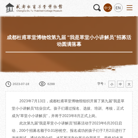
中文
EN
成都杜甫草堂博物馆第九届 “我是草堂小小讲解员”招募活
活动
“人日游草堂”系列文化活动
藏品
藏品概述
动圆满落幕
中国传统节庆活动
馆藏精品
诗歌主题活动
藏品修复
其它活动
数字资源
捐赠名录
字号：
2023-07-18
6288
小
中
大
2023年7月13日，成都杜甫草堂博物馆组织开展了第九届“我是草
堂小小讲解员”结业仪式。孩子们通过报名、选拔、培训、考核，正式
质申请
成为“草堂小小讲解员”，并将于2023年8月正式上岗。
此次第九届“我是草堂小小讲解员”招募活动于2023年6月20日启
程
文创
杜甫草堂文创馆
景点
正门
动，200个招募名额于0.01秒抢空。报名成功的孩子们于7月2日进行了
动
文创精品
大廨