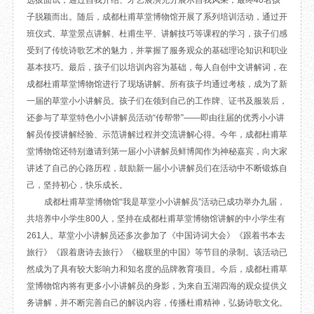
选拔面试，通过自我介绍、才艺展演充分展示自我风采，最终40名孩
目
数字文创
诗史堂
子脱颖而出。随后，成都杜甫草堂博物馆开展了系列培训活动，通过开
班仪式、草堂景点讲解、杜甫生平、讲解技巧等课程的学习，孩子们感
IP授权
柴门
受到了传统诗歌艺术的魅力，并掌握了服务观众的基础理论知识和职业
草堂艺术中心
工部祠
基本技巧。最后，孩子们以培训内容为基础，每人自创中文讲解词，在
文创咨询
少陵草堂碑亭
成都杜甫草堂博物馆进行了现场讲解。所有孩子均通过考核，成为了新
茅屋景区
一届的草堂小小讲解员。孩子们在领到自己的工作牌、证书及服装后，
唐代遗址
还参与了草堂特色小小讲解员活动“传帮带”——即由往届的优秀小小讲
红墙花径
解员传授讲解经验、示范讲解过程并交流讲解心得。今年，成都杜甫草
草堂影壁
堂博物馆还特别邀请到第一届小小讲解员鲜博闻作为神秘嘉宾，向大家
大雅堂
讲述了自己的心路历程，鼓励新一届小小讲解员们在活动中不断锻炼自
万佛楼
己，坚持初心，快乐成长。
草堂书院
成都杜甫草堂博物馆“我是草堂小小讲解员”活动已成功举办九届，
千诗碑
共培养中小学生800人，坚持在成都杜甫草堂博物馆讲解的中小学生有
261人。草堂小小讲解员还多次参加了《中国诗词大会》《跟着书本去
旅行》《跟着唐诗去旅行》《楹联里的中国》等节目的录制。该活动已
然成为了具有较大影响力和知名度的品牌教育项目。今后，成都杜甫草
堂博物馆内将有更多小小讲解员的身影，为来自五湖四海的观众提供义
务讲解，并不断完善自己的解说内容，传播杜甫精神，弘扬诗歌文化。