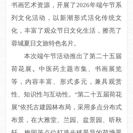
书画艺术资源，开展了2026年端午节系
目
数字文创
诗史堂
IP授权
柴门
列文化活动，以新潮形式活化传统文
草堂艺术中心
工部祠
化，丰富了观众节日文化生活，擦亮了
文创咨询
少陵草堂碑亭
茅屋景区
蓉城夏日文旅特色名片。
唐代遗址
红墙花径
本次端午节活动推出了第二十五届
草堂影壁
荷花展
、
中医药主题市集、书画展览
大雅堂
万佛楼
等，内容丰富、形式多元，兼具观赏
草堂书院
千诗碑
性、知识性与互动性。
“第二十五届荷花
展”依托古建园林布局，采用多点分布式
布景，在大雅堂、兰园、盆景园、听秋
轩、梅园等点位打造步移景异的荷塘景