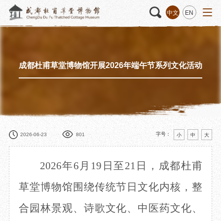
中文
EN
成都杜甫草堂博物馆开展2026年端午节系列文化活动
活动
“人日游草堂”系列文化活动
藏品
藏品概述
中国传统节庆活动
馆藏精品
诗歌主题活动
藏品修复
其它活动
数字资源
捐赠名录
字号：
2026-06-23
801
小
中
大
2026年6月19日至21日，成都杜甫
质申请
草堂博物馆围绕传统节日文化内核，整
合园林景观、诗歌文化、中医药文化、
程
文创
杜甫草堂文创馆
景点
正门
动
文创精品
大廨