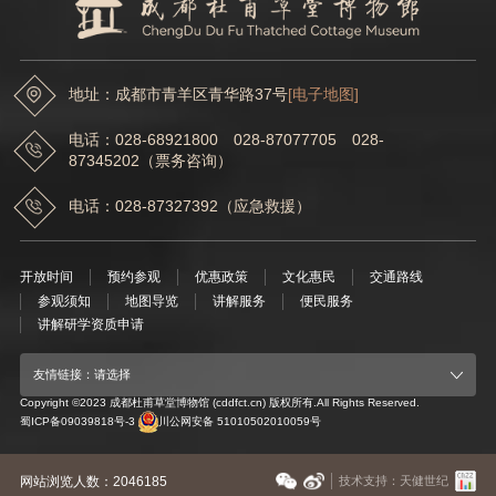
地址：成都市青羊区青华路37号
[电子地图]
电话：028-68921800 028-87077705 028-
87345202（票务咨询）
电话：028-87327392（应急救援）
开放时间
预约参观
优惠政策
文化惠民
交通路线
参观须知
地图导览
讲解服务
便民服务
讲解研学资质申请
友情链接：请选择
Copyright ©2023 成都杜甫草堂博物馆 (cddfct.cn) 版权所有.All Rights Reserved.
蜀ICP备09039818号-3
川公网安备 51010502010059号
网站浏览人数：2046185
技术支持：天健世纪