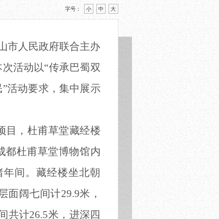
字号：
小
中
大
乐山市人民政府联合主办
本次活动以“传承巴蜀双
民”活动要求，集中展示
项目
，杜甫草堂藏经楼
是成都杜甫草堂博物馆内
绪年间。藏经楼坐北朝
面阔七间计29.9米，
间共计26.5米，进深四