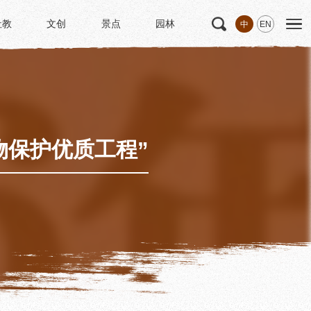
社教
文创
景点
园林
中
EN
社教
文创
景点
园林
文
科研
专家学者
科研项目
研究成果
物保护优质工程”
博士后创新实践基地
中华诗歌研究院
《杜甫研究学刊》
学术活动
学术团体
园林
浣花园林区