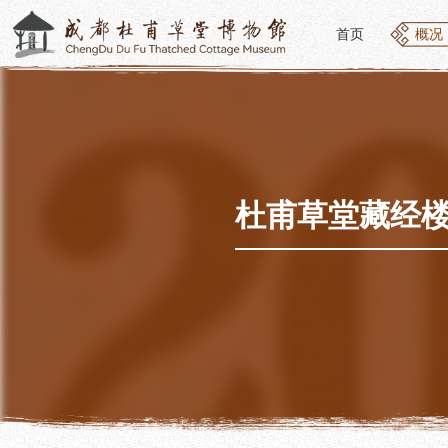
首页
概况
首页
概况
概况
参观
草堂简介
开放
组织结构
预约
最新动态
优惠
杜甫草堂藏经楼
公告年报
文化
党建工作
交通
对外交流
参观
联系我们
地图
讲解
便民
讲解
展览
社教
基本陈列
社会
临时展览
社会