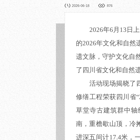
园林展览
公益
2026-06-18
876
在线展厅
馆校
展览申办
活动
2026年6月1
的2026年文化和自
遗文脉，守护文化自然
了四川省文化和自然
活动现场揭晓了
修缮工程荣获四川省
草堂寺古建筑群中轴
南，重檐歇山顶，冷摊
进深五间计17.4米，