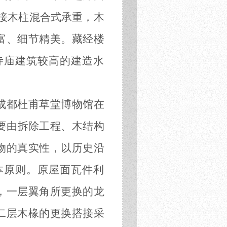
上接木柱混合式承重，木
富、细节精美。藏经楼
寺庙建筑较高的建造水
成都杜甫草堂博物馆在
主要由拆除工程、木结构
物的真实性，以历史沿
本原则。原屋面瓦件利
，一层翼角所更换的龙
二层木椽的更换搭接采