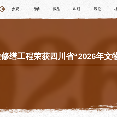
参观
活动
藏品
科研
展览
参观
活动
藏品
科研
展览
活动
藏品
时间
“人日游草堂”系列文化活动
藏品概述
参观
中国传统节庆活动
馆藏精品
政策
诗歌主题活动
藏品修复
修缮工程荣获四川省“2026年文
惠民
其它活动
数字资源
路线
捐赠名录
须知
导览
服务
服务
研学资质申请
文创
景点
教育课程
杜甫草堂文创馆
正门
教育活动
文创精品
大廨