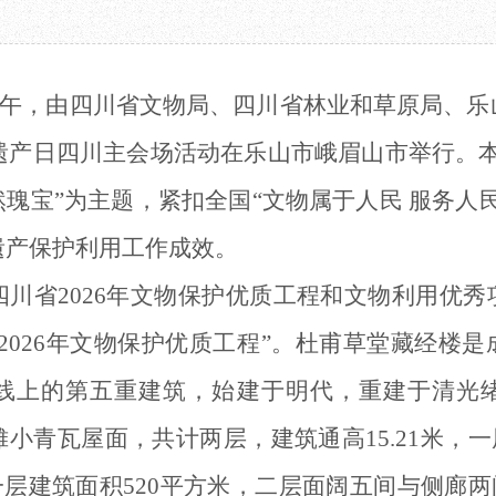
教育项目
数字文创
诗史堂
合作
IP授权
柴门
预约
草堂艺术中心
工部祠
3日上午，由四川省文物局、四川省林业和草原局、
文创咨询
少陵草堂碑亭
茅屋景区
然遗产日四川主会场活动在乐山市峨眉山市举行。
唐代遗址
红墙花径
瑰宝”为主题，紧扣全国“文物属于人民 服务人
草堂影壁
遗产保护利用工作成效。
大雅堂
万佛楼
四川
省
2026年文物保护优质工程和文物利用优秀
草堂书院
千诗碑
“2026年文物保护优质工程”。杜甫草堂藏经楼
线上的第五重建筑，始建于明代，重建于清光
小青瓦屋面，共计两层，建筑通高15.21米，一层
一层建筑面积520平方米，二层面阔五间与侧廊两