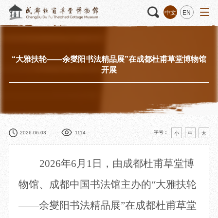
中文
EN
“大雅扶轮——余燮阳书法精品展”在成都杜甫草堂博物馆
活动
“人日游草堂”系列文化活动
藏品
藏品概述
开展
中国传统节庆活动
馆藏精品
诗歌主题活动
藏品修复
其它活动
数字资源
捐赠名录
字号：
2026-06-03
1114
小
中
大
2026年6月1日，由成都杜甫草堂博
质申请
物馆、成都中国书法馆主办的“大雅扶轮
——余燮阳书法精品展”在成都杜甫草堂
程
文创
杜甫草堂文创馆
景点
正门
动
文创精品
大廨