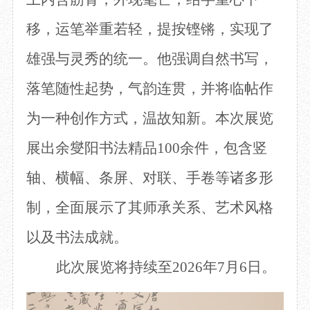
移，运笔举重若轻，
提按铿锵
，实现了
雄强与灵秀的统一。他强调自然书写，
落笔随性起势，气韵连贯，
并
将临帖作
为一种创作方式，温故知新
。本次展览
展出余燮阳书法精品
100余件，包含竖
轴、横幅、条屏、对联、手卷等
诸多形
制
，全面展示了其师承关系、艺术风格
以及书法成就。
此次展览将持续至
2026年7月6日。