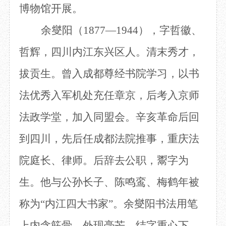
博物馆开展。
目
数字文创
诗史堂
IP授权
柴门
余燮阳（
1877—1944），字哲徽、
草堂艺术中心
工部祠
哲辉，四川内江东兴区人。清末秀才，
文创咨询
少陵草堂碑亭
茅屋景区
拔贡生。曾入成都尊经书院学习，以书
唐代遗址
红墙花径
法优秀入军机处充任章京，后考入京师
草堂影壁
法政学堂，加入同盟会。辛亥革命后回
大雅堂
万佛楼
到四川，先后任成都法院推事，重庆法
草堂书院
千诗碑
院庭长、律师。后辞去公职，鬻字为
生。他与公孙长子、陈鸣鸾、梅鹤年被
称为“内江四大书家”。余燮阳
书法
用笔
上内含筋骨，外现毫芒，结字重心下