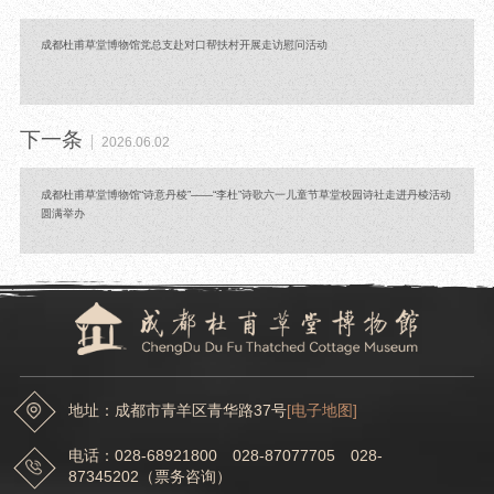
成都杜甫草堂博物馆党总支赴对口帮扶村开展走访慰问活动
下一条
2026.06.02
成都杜甫草堂博物馆“诗意丹棱”——“李杜”诗歌六一儿童节草堂校园诗社走进丹棱活动
圆满举办
地址：成都市青羊区青华路37号
[电子地图]
电话：028-68921800 028-87077705 028-
87345202（票务咨询）