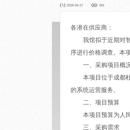
园林展览
公益
2026-05-27
691
在线展厅
馆校
展览申办
活动
各潜在供应商：
我馆拟于近期对
序进行价格调查。本
一、采购项目概
本项目位于成都
的系统运营服务。
二、
项目预算
本项目预算为人
三、
采购需求