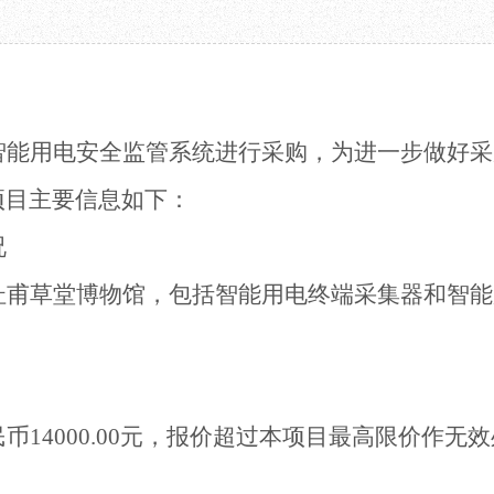
教育项目
数字文创
诗史堂
合作
IP授权
柴门
预约
草堂艺术中心
工部祠
文创咨询
少陵草堂碑亭
茅屋景区
智能用电安全监管系统进行采购，为进一步做好采
唐代遗址
红墙花径
项目主要信息如下：
草堂影壁
况
大雅堂
万佛楼
杜甫草堂博物馆，包括智能用电终端采集器和智能
草堂书院
千诗碑
民币
14000.00元，报价超过本项目最高限价作无