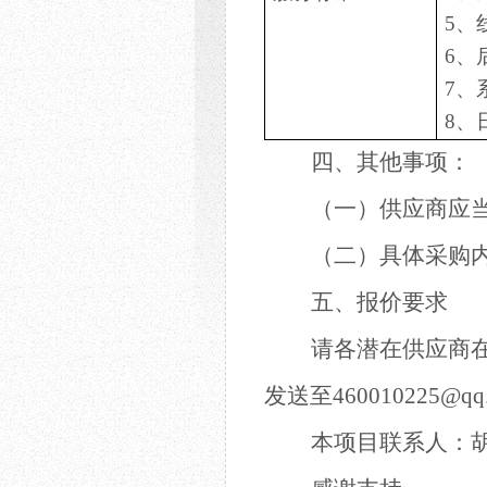
5、
6、
7、
8、
四、其他事项：
（
一
）供应商应
（
二
）具体采购
五、报价要求
请各潜在供应商
发送至
460010225@qq
本项目联系人：