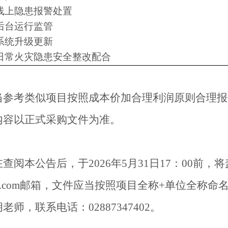
线上隐患报警处置
后台运行监管
系统升级更新
日常火灾隐患安全整改配合
当参考类似项目按照成本价加合理利润原则合理报
内容以正式采购文件为准。
在查阅本公告后，于
2026年
5
月
31
日
17：00前，
.com
邮箱，文件应当按照项目全称
+单位全称命
胡老师
，联系电话：
02887347402
。