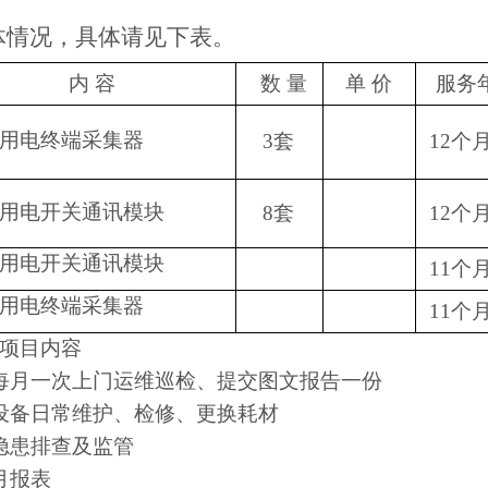
体情况，具体请见下表。
内
容
数
量
单
价
服务
用电终端采集器
3套
12个
用电开关通讯模块
8套
12个
用电开关通讯模块
11个
用电终端采集器
11个
项目内容
每月一次上门运维巡检、提交图文报告一份
设备日常维护、检修、更换耗材
隐患排查及监管
月报表