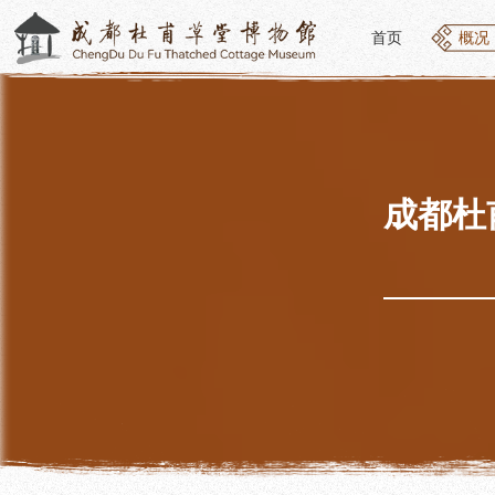
首页
概况
首页
概况
概况
参观
草堂简介
开放
组织结构
预约
最新动态
优惠
成都杜
公告年报
文化
党建工作
交通
对外交流
参观
联系我们
地图
讲解
便民
讲解
展览
社教
基本陈列
社会
临时展览
社会