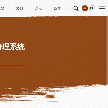
社教
文创
景点
园林
中
EN
社教
文创
景点
园林
文
科研
专家学者
科研项目
研究成果
管理系统
博士后创新实践基地
中华诗歌研究院
《杜甫研究学刊》
学术活动
学术团体
园林
浣花园林区