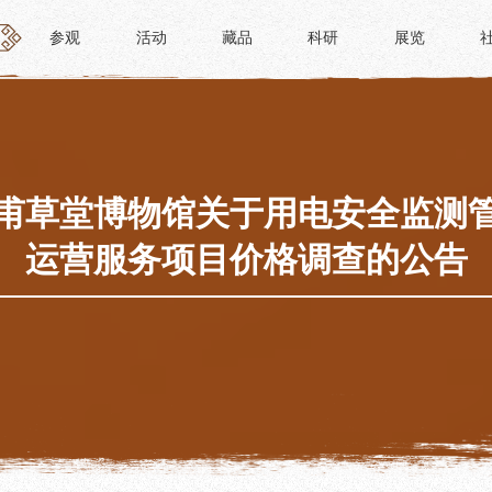
参观
活动
藏品
科研
展览
参观
活动
藏品
科研
展览
活动
藏品
时间
“人日游草堂”系列文化活动
藏品概述
参观
中国传统节庆活动
馆藏精品
政策
诗歌主题活动
藏品修复
甫草堂博物馆关于用电安全监测
惠民
其它活动
数字资源
运营服务项目价格调查的公告
路线
捐赠名录
须知
导览
服务
服务
研学资质申请
文创
景点
教育课程
杜甫草堂文创馆
正门
教育活动
文创精品
大廨