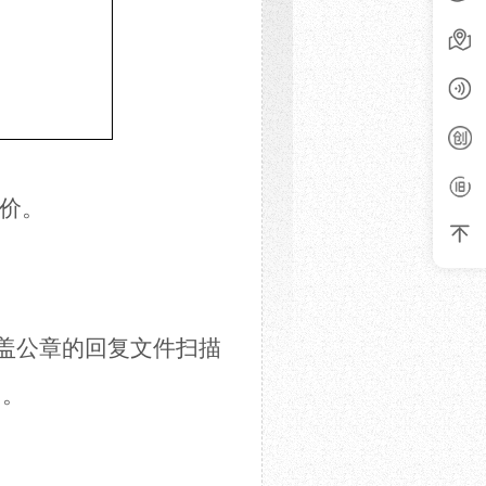
价。
将盖公章的回复文件扫描
名。