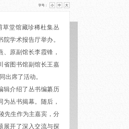
字号：
小
中
大
甫草堂馆藏珍稀杜集丛
书院学术报告厅
举办。
燕
、
原副馆长李霞锋，
川省图书馆副馆长
王嘉
同出席了活动
。
编辑
介绍了丛书
编纂历
同为
丛书
揭幕。
随后
，
陵
先生作为主嘉宾，
分
题展开了深入交流与探