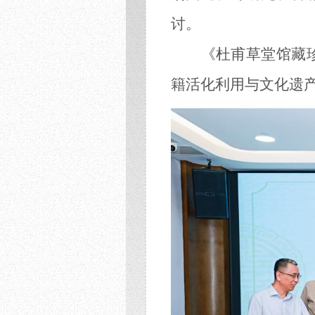
讨。
《杜甫草堂馆藏
籍活化利用
与
文化遗