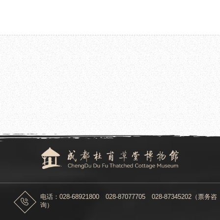
2026.05.19
—黄河长江滋养育成中华诗圣杜甫”学术讲
成都杜甫草堂博物馆文创产品精彩亮相20
电话：028-68921800 028-87077705 028-87345202（票务咨
询）