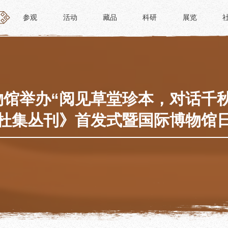
参观
活动
藏品
科研
展览
参观
活动
藏品
科研
展览
活动
藏品
时间
“人日游草堂”系列文化活动
藏品概述
参观
中国传统节庆活动
馆藏精品
政策
诗歌主题活动
藏品修复
馆举办“阅见草堂珍本，对话千
惠民
其它活动
数字资源
杜集丛刊》首发式暨国际博物馆
路线
捐赠名录
须知
导览
服务
服务
研学资质申请
文创
景点
教育课程
杜甫草堂文创馆
正门
教育活动
文创精品
大廨