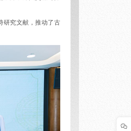
诗
研究
文献
，
推动了
古