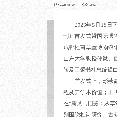
园林展览
公益
2026-05-20
1351
在线展厅
馆校
展览申办
活动
2026年5月18日
刊》首发式暨
国际博
成都杜甫草堂博物馆
山东大学教授
孙微、
陵及巴蜀书社
总编辑
首发式上，
彭燕
程及其学术价值
；
王
在
“
新见与旧藏：从草
别围绕杜诗研究、古