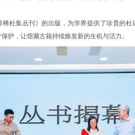
珍稀杜集丛刊》
的出版，
为学界提供
了珍贵的杜
产保护
，
让馆藏古籍持续焕发新的生机与活力。