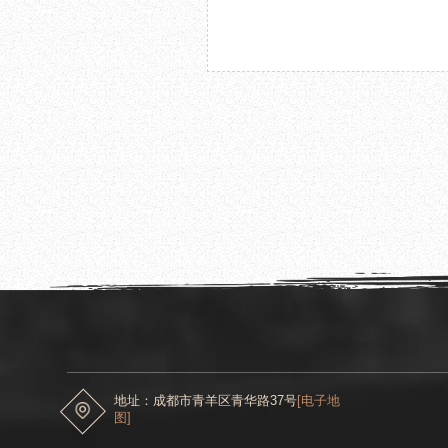
2026.05.20
成都杜甫草堂博物馆举办 “不废江河万古流—
座
地址：成都市青羊区青华路37号
[电子地
图]