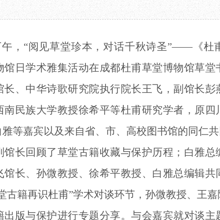
教育项目
数字文创
诗史堂
合作
IP授权
柴门
预约
草堂艺术中心
工部祠
下午
，
“
阅见草堂珍本，对话千秋诗圣
”——
《杜
文创咨询
少陵草堂碑亭
茅屋景区
物馆日
学术雅集活动
在
成都杜甫草堂博物馆
草堂
唐代遗址
红墙花径
馆长
、
中华诗歌研究院执行院长
王飞
，
副馆长彭
草堂影壁
西南民族大学教授
徐希平等杜甫研究学者，
原四
大雅堂
万佛楼
白雅等嘉宾以及来自
省
、
市
、
高校
图书馆
的同仁共
草堂书院
千诗碑
副馆长回顾
了
草堂古籍收藏
与保护
历程
；
白雅总
飞馆长、孙微教授、徐希平教授、白雅总编辑
共
堂古籍再识杜甫
”
学术对谈环节，
孙微
教授
、王嘉
籍出版
与
保护
进行
专题分享
。与会嘉宾就对谈主