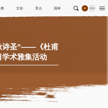
社教
文创
景点
园林
中
EN
社教
文创
景点
园林
文
科研
专家学者
科研项目
研究成果
秋诗圣”——《杜甫
博士后创新实践基地
日学术雅集活动
中华诗歌研究院
《杜甫研究学刊》
学术活动
学术团体
园林
浣花园林区