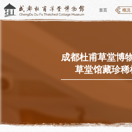
首页
概况
首页
概况
概况
参观
草堂简介
开放
组织结构
预约
最新动态
优惠
成都杜甫草堂博物
公告年报
文化
草堂馆藏珍稀
党建工作
交通
对外交流
参观
联系我们
地图
讲解
便民
讲解
展览
社教
基本陈列
社会
临时展览
社会