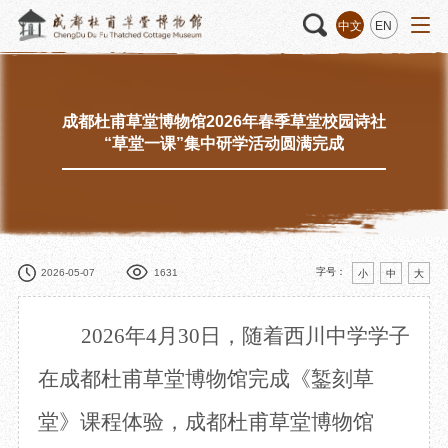
中文
EN
成都杜甫草堂博物馆2026年春季草堂校园诗社
活动
“人日游草堂”系列文化活动
藏品
藏品概述
“草堂一课”集中研学活动圆满完成
中国传统节庆活动
馆藏精品
诗歌主题活动
藏品修复
其它活动
数字资源
捐赠名录
字号：
2026-05-07
1631
小
中
大
2026年4月30日，随着西川中学学子
质申请
在成都杜甫草堂博物馆完成《錾刻草
堂》课程体验，成都杜甫草堂博物馆
程
文创
杜甫草堂文创馆
景点
正门
动
文创精品
大廨