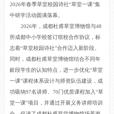
2026年春季草堂校园诗社“草堂一课”集
目
数字文创
诗史堂
IP授权
柴门
中研学活动圆满落幕。
草堂艺术中心
工部祠
2026年，成都杜甫草堂博物馆与48
文创咨询
少陵草堂碑亭
茅屋景区
所成都中小学校签订馆校合作协议，标
唐代遗址
红墙花径
志着“草堂校园诗社”合作迈入新阶段。
草堂影壁
同时，成都杜甫草堂博物馆结合不同年
大雅堂
万佛楼
龄段学生的认知特点，进一步优化“草堂
草堂书院
千诗碑
一课”课程体系设计与师资队伍建设，成
功吸纳97名讲师、70门优质课程加入“草
堂一课”项目，并通过开展义
务讲师培训
会，促进了成都杜甫草堂博物馆场景资