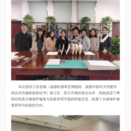
目
数字文创
诗史堂
IP授权
柴门
草堂艺术中心
工部祠
文创咨询
少陵草堂碑亭
茅屋景区
唐代遗址
红墙花径
草堂影壁
大雅堂
万佛楼
草堂书院
本次指导工作是继《成都杜甫草堂博物馆、成都中医药大学图书
千诗碑
馆合作共建框架协议书》签订后，双方开展的首次合作，有效促进了两
馆在纸质文物保护修复与实践管理方面的经验交流，拓展了古籍保护修
复研究与实践的方向。