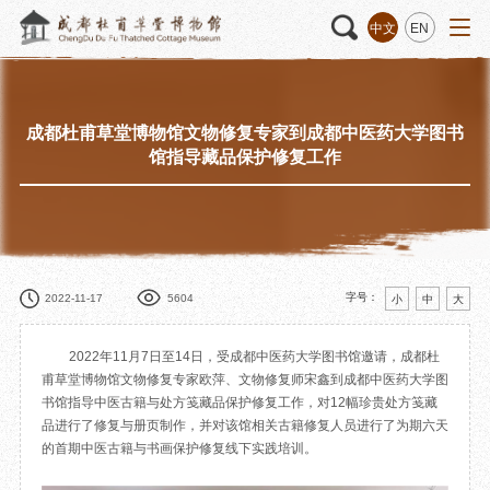
中文
EN
成都杜甫草堂博物馆文物修复专家到成都中医药大学图书
活动
“人日游草堂”系列文化活动
藏品
藏品概述
馆指导藏品保护修复工作
中国传统节庆活动
馆藏精品
诗歌主题活动
藏品修复
其它活动
数字资源
捐赠名录
字号：
2022-11-17
5604
小
中
大
2022年11月7日至14日，受成都中医药大学图书馆邀请，成都杜
甫草堂博物馆文物修复专家欧萍、文物修复师宋鑫到成都中医药大学图
书馆指导中医古籍与处方笺藏品保护修复工作，对12幅珍贵处方笺藏
质申请
品进行了修复与册页制作，并对该馆相关古籍修复人员进行了为期六天
的首期中医古籍与书画保护修复线下实践培训。
程
文创
杜甫草堂文创馆
景点
正门
动
文创精品
大廨