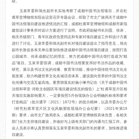
研。
目
数字文创
诗史堂
玉泉常委和旭光副市长实地考察了成都中国书法馆项目，并在杜
IP授权
柴门
甫草堂博物馆东院会议室召开专题会议，听取了市文广旅局关于成都中
草堂艺术中心
工部祠
国书法馆项目建设推进情况的汇报，成都杜甫草堂博物馆和成都市家琨
建筑设计事务所对设计方案进行了说明。市政府副秘书长刘霞、张涛，
文创咨询
少陵草堂碑亭
相关市级部门、青羊区政府负责同志和专家对项目建设工作和设计方案
茅屋景区
进行了讨论。玉泉常委和旭光副市长对项目建设提出了指导意见，旭光
唐代遗址
副市长敦促各有关单位要加快推进成都中国书法馆项目建设，按照打造
红墙花径
公园城市、传承成都记忆的理念，努力把成都中国书法馆打造成为“精
草堂影壁
品”项目。玉泉常委强调，成都中国书法馆要发挥好书法作品的收藏、
研究、展示及书法文化的传播、教育等功能，推动中国传统书法文化全
大雅堂
面发展，助力构建世界文化名城话语体系，建设面向世界的中国书法文
万佛楼
化传播与交流互鉴高地。要贯彻落实好施小琳书记在《关于成都中国书
草堂书院
法馆和草堂·诗歌文创园区等项目建设情况的报告》上“杜甫草堂片区相
千诗碑
关项目实施影响重大，一定要按照5月份现场办公会明确的标准和要求
打造精品”（批示通字〔2021〕1872号）的批示精神，以及市委办公厅
《研究杜甫草堂片区文化风貌塑造现场办公会纪要》（2021年第19
期）要求，由市文广旅局牵头，成都杜甫草堂博物馆具体负责，各相关
部门全力支持项目建设，并做好与上级有关部门的沟通与汇报工作。参
会人员表示将认真贯彻落实玉泉常委和旭光副市长的要求，加快推进项
目建设。