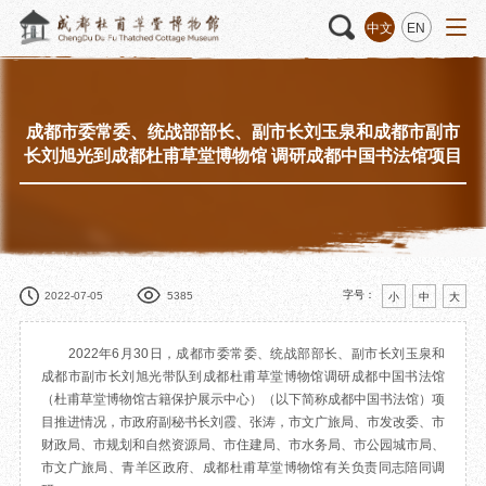
中文
EN
成都市委常委、统战部部长、副市长刘玉泉和成都市副市
活动
“人日游草堂”系列文化活动
藏品
藏品概述
长刘旭光到成都杜甫草堂博物馆 调研成都中国书法馆项目
中国传统节庆活动
馆藏精品
诗歌主题活动
藏品修复
其它活动
数字资源
捐赠名录
字号：
2022-07-05
5385
小
中
大
2022年6月30日，成都市委常委、统战部部长、副市长刘玉泉和
成都市副市长刘旭光带队到成都杜甫草堂博物馆调研成都中国书法馆
（杜甫草堂博物馆古籍保护展示中心）（以下简称成都中国书法馆）项
质申请
目推进情况，市政府副秘书长刘霞、张涛，市文广旅局、市发改委、市
财政局、市规划和自然资源局、市住建局、市水务局、市公园城市局、
程
文创
杜甫草堂文创馆
景点
正门
市文广旅局、青羊区政府、成都杜甫草堂博物馆有关负责同志陪同调
动
文创精品
大廨