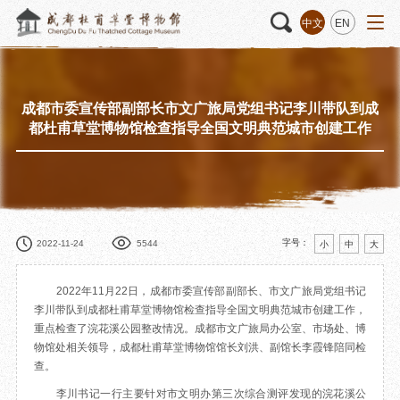
中文
EN
成都市委宣传部副部长市文广旅局党组书记李川带队到成
活动
“人日游草堂”系列文化活动
藏品
藏品概述
都杜甫草堂博物馆检查指导全国文明典范城市创建工作
中国传统节庆活动
馆藏精品
诗歌主题活动
藏品修复
其它活动
数字资源
捐赠名录
字号：
2022-11-24
5544
小
中
大
2022年11月22日，成都市委宣传部副部长、市文广旅局党组书记
李川带队到成都杜甫草堂博物馆检查指导全国文明典范城市创建工作，
重点检查了浣花溪公园整改情况。成都市文广旅局办公室、市场处、博
质申请
物馆处相关领导，成都杜甫草堂博物馆馆长刘洪、副馆长李霞锋陪同检
查。
程
文创
杜甫草堂文创馆
景点
正门
李川书记一行主要针对市文明办第三次综合测评发现的浣花溪公
动
文创精品
大廨