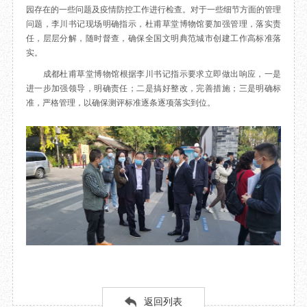
园存在的一些问题及疫情防控工作进行检查。对于一些细节方面的管理
目
数字文创
诗史堂
问题，李川书记现场明确指示，杜甫草堂博物馆要加强管理，落实责
IP授权
柴门
任，层层分解，随时督查，确保全国文明典范城市创建工作高标准落
草堂艺术中心
工部祠
实。
文创咨询
少陵草堂碑亭
成都杜甫草堂博物馆根据李川书记指示要求立即做出响应，一是
茅屋景区
进一步加强领导，明确责任；二是搞好整改，完善措施；三是明确标
准，严格管理，以确保测评标准逐条逐项落实到位。
唐代遗址
红墙花径
草堂影壁
大雅堂
万佛楼
草堂书院
千诗碑
返回列表