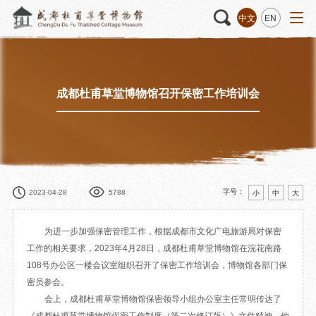
中文
EN
成都杜甫草堂博物馆召开保密工作培训会
活动
“人日游草堂”系列文化活动
藏品
藏品概述
中国传统节庆活动
馆藏精品
诗歌主题活动
藏品修复
其它活动
数字资源
捐赠名录
字号：
2023-04-28
5788
小
中
大
为进一步加强保密管理工作，根据成都市文化广电旅游局对保密
工作的相关要求，2023年4月28日，成都杜甫草堂博物馆在浣花南路
质申请
108号办公区一楼会议室组织召开了保密工作培训会，博物馆各部门保
密员参会。
程
文创
杜甫草堂文创馆
景点
正门
会上，成都杜甫草堂博物馆保密领导小组办公室主任常明传达了
动
文创精品
大廨