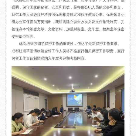
《成都杜甫草堂博物馆保密工作制度（第二次修订版）》文件精神。他
目
数字文创
诗史堂
强调，保守国家的秘密、安全和利益，是每位公职人员的义务和职责，
我馆工作人员必须严格按照保密相关规定和程序依法办事。保密领导小
IP授权
柴门
组办公室保密员万英指出，我馆需建立健全收发文及文件销毁制度，妥
草堂艺术中心
工部祠
善保存本馆涉密文献、文物资料，加强财务室、文印室、档案室等保密
文创咨询
少陵草堂碑亭
要害部位管理。
茅屋景区
此次培训强调了保密工作的重要性，传达了最新保密工作要求。
唐代遗址
成都杜甫草堂博物馆全馆工作人员将严格履行相关保密工作职责，履行
红墙花径
保密工作责任制情况纳入年度考评和考核内容。
草堂影壁
大雅堂
万佛楼
草堂书院
千诗碑