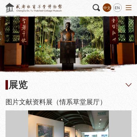
中文
EN
活动
“人日游草堂”系列文化活动
藏品
藏品概述
中国传统节庆活动
馆藏精品
诗歌主题活动
藏品修复
其它活动
数字资源
捐赠名录
展览
图片文献资料展（情系草堂展厅）
质申请
程
文创
杜甫草堂文创馆
景点
正门
动
文创精品
大廨