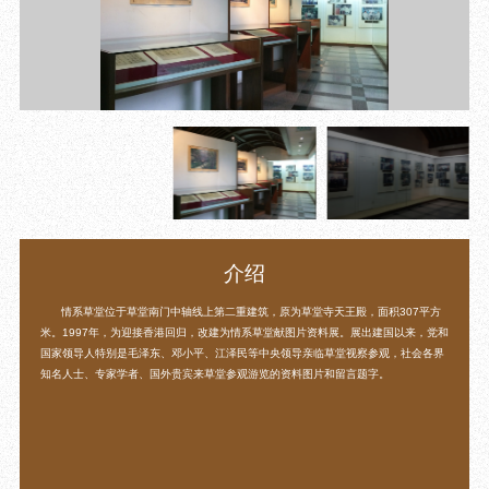
目
数字文创
诗史堂
IP授权
柴门
草堂艺术中心
工部祠
文创咨询
少陵草堂碑亭
茅屋景区
唐代遗址
红墙花径
草堂影壁
大雅堂
介绍
万佛楼
草堂书院
情系草堂位于草堂南门中轴线上第二重建筑，原为草堂寺天王殿，面积307平方
千诗碑
米。1997年，为迎接香港回归，改建为情系草堂献图片资料展。展出建国以来，党和
国家领导人特别是毛泽东、邓小平、江泽民等中央领导亲临草堂视察参观，社会各界
知名人士、专家学者、国外贵宾来草堂参观游览的资料图片和留言题字。