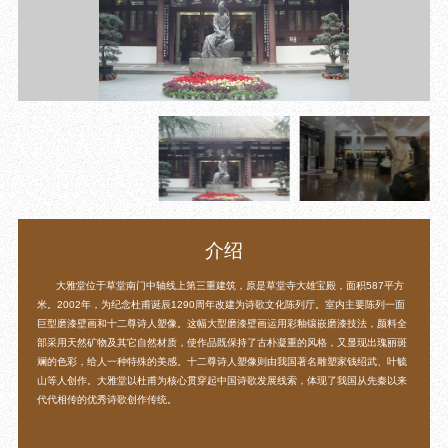
目
数字文创
诗史堂
IP授权
柴门
草堂艺术中心
工部祠
文创咨询
少陵草堂碑亭
茅屋景区
唐代遗址
红墙花径
草堂影壁
大雅堂
介绍
万佛楼
草堂书院
大雅堂位于草堂南门中轴线上第三重建筑，原是草堂寺大雄宝殿，面积587平方
千诗碑
米。2002年，为纪念杜甫诞辰1290周年改建为诗歌文化陈列厅。室内主要陈列一面
巨型磨漆壁画和十二尊诗人塑像。这幅大型磨漆壁画运用彩釉镶嵌磨漆技法，颜料全
部采用天然矿物及其它自然材质，使作品既保持了古朴凝重的风格，又显现出瑰丽斑
斓的色彩，给人一种特殊的美感。十二尊诗人塑像则由我国著名雕塑家钱绍武、叶毓
山等人创作。大雅堂以杜甫为核心贯穿起中国诗歌发展线索，体现了我国从先秦以来
代代相传的优秀诗歌创作传统。