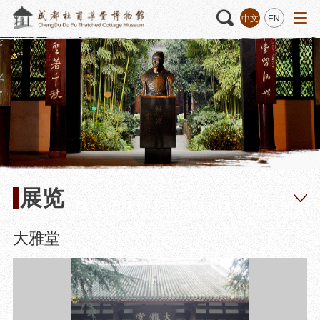
中文
EN
活动
“人日游草堂”系列文化活动
藏品
藏品概述
中国传统节庆活动
馆藏精品
诗歌主题活动
藏品修复
其它活动
数字资源
捐赠名录
展览
大雅堂
质申请
程
文创
杜甫草堂文创馆
景点
正门
动
文创精品
大廨