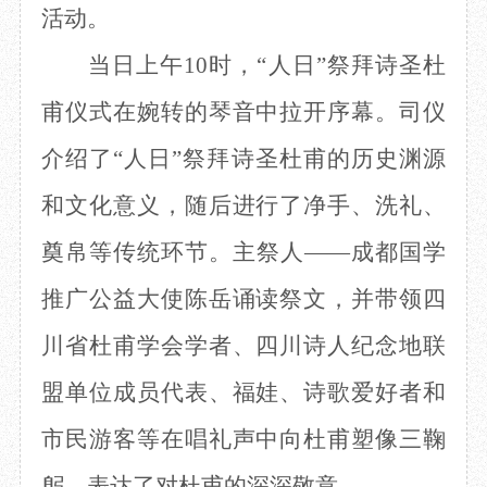
活动。
目
数字文创
诗史堂
IP授权
柴门
当日
上午
10时
，
“人日”祭拜诗圣杜
草堂艺术中心
工部祠
甫
仪式在婉转的琴音中拉开序幕
。司仪
文创咨询
少陵草堂碑亭
茅屋景区
介绍了
“人日”祭拜诗圣杜甫的历史渊源
唐代遗址
红墙花径
和文化意义，
随后进行了
净手、洗礼、
草堂影壁
奠帛
等传统
环节
。
主祭人
——
成都国学
大雅堂
万佛楼
推广公益大使
陈岳
诵读祭文，并带领四
草堂书院
千诗碑
川省杜甫学会学者
、
四川诗人纪念地联
盟单位
成员代表、福娃
、诗歌爱好者和
市民游客等在唱礼声中向杜甫塑像三鞠
躬，表达
了
对杜甫的深深敬意。