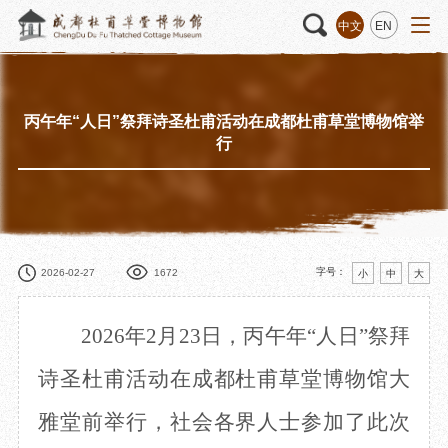
中文
EN
丙午年“人日”祭拜诗圣杜甫活动在成都杜甫草堂博物馆举
活动
“人日游草堂”系列文化活动
藏品
藏品概述
行
中国传统节庆活动
馆藏精品
诗歌主题活动
藏品修复
其它活动
数字资源
捐赠名录
字号：
2026-02-27
1672
小
中
大
202
6
年
2月23日
，
丙午
年
“人日”祭拜
质申请
诗圣
杜甫
活动
在成
都杜甫草堂博物馆大
雅堂前举行，社会各界人士参加了此次
程
文创
杜甫草堂文创馆
景点
正门
动
文创精品
大廨