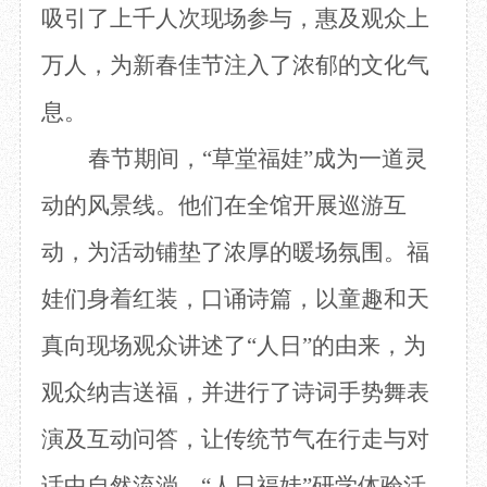
吸引了上千人次现场参与，惠及观众上
目
数字文创
诗史堂
IP授权
柴门
万人，为新春佳节注入了浓郁的文化气
草堂艺术中心
工部祠
息。
文创咨询
少陵草堂碑亭
茅屋景区
春节期间，
“草堂福娃”成为一道灵
唐代遗址
红墙花径
动的风景线。他们在全馆开展巡游互
草堂影壁
动，为活动铺垫了浓厚的暖场氛围。福
大雅堂
万佛楼
娃们身着红装，口诵诗篇，以童趣和天
草堂书院
千诗碑
真向现场观众讲述了“人日”的由来，为
观众纳吉送福，并进行了诗词手势舞表
演及互动问答，让传统节气在行走与对
话中自然流淌。“人日福娃”研学体验活