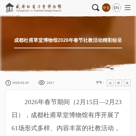
中文
EN
成都杜甫草堂博物馆2026年春节社教活动精彩纷呈
活动
“人日游草堂”系列文化活动
藏品
藏品概述
中国传统节庆活动
馆藏精品
诗歌主题活动
藏品修复
其它活动
数字资源
捐赠名录
字号：
2026-02-25
1617
小
中
大
2026年春节期间（2月15日—2月23
质申请
日），成都杜甫草堂博物馆有序开展了
61场形式多样、内容丰富的社教活动，
程
文创
杜甫草堂文创馆
景点
正门
动
文创精品
大廨