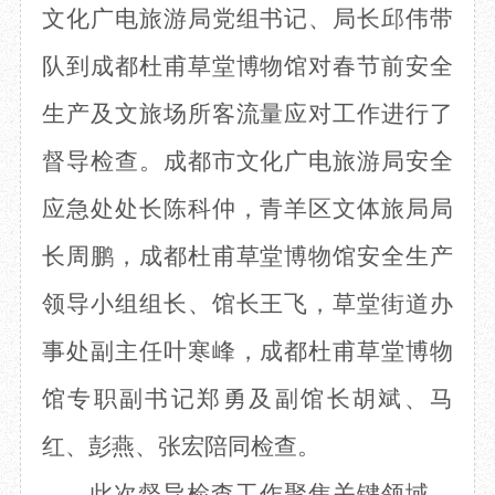
文化广电旅游局党组书记、局长邱伟带
目
数字文创
诗史堂
IP授权
柴门
队到成都杜甫草堂博物馆对春节前安全
草堂艺术中心
工部祠
生产及文旅场所客流量应对工作进行了
文创咨询
少陵草堂碑亭
茅屋景区
督导检查。成都市文化广电旅游局安全
唐代遗址
红墙花径
应急处处长陈科仲，青羊区文体旅局局
草堂影壁
长周鹏，成都杜甫草堂博物馆安全生产
大雅堂
万佛楼
领导小组组长、馆长王飞，草堂街道办
草堂书院
千诗碑
事处副主任叶寒峰，成都杜甫草堂博物
馆专职副书记郑勇及副馆长胡斌、马
红、彭燕、张宏陪同检查。
此次督导检查工作聚焦关键领域，