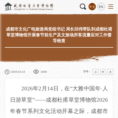
中文
EN
成都市文化广电旅游局党组书记 局长邱伟带队到成都杜甫
草堂博物馆开展春节前生产及文旅场所客流量应对工作督
活动
“人日游草堂”系列文化活动
藏品
藏品概述
导检查
中国传统节庆活动
馆藏精品
诗歌主题活动
藏品修复
其它活动
数字资源
捐赠名录
字号：
2026-02-14
1666
小
中
大
2026年2月14日，在“大雅中国年·人
质申请
日游草堂”——成都杜甫草堂博物馆2026
年春节系列文化活动开幕之际，成都市
程
文创
杜甫草堂文创馆
景点
正门
动
文创精品
大廨