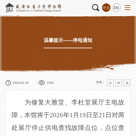
中文
EN
温馨提示——停电通知
活动
“人日游草堂”系列文化活动
藏品
藏品概述
中国传统节庆活动
馆藏精品
诗歌主题活动
藏品修复
其它活动
数字资源
捐赠名录
字号：
2026-01-16
1594
小
中
大
为修复大雅堂、李杜堂展厅主电故
质申请
障，本馆将于
2026年1月19日至21日对两
处展厅停止供电查找故障点位，点位查
程
文创
杜甫草堂文创馆
景点
正门
动
文创精品
大廨