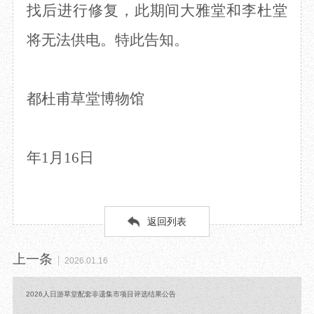
找后进行修复，此期间大雅堂和李杜堂
目
数字文创
诗史堂
IP授权
柴门
将无法供电。特此告知。
草堂艺术中心
工部祠
文创咨询
少陵草堂碑亭
茅屋景区
都杜甫草堂博物馆
唐代遗址
红墙花径
草堂影壁
年1月16日
大雅堂
万佛楼
草堂书院
千诗碑
返回列表
上一条
2026.01.16
2026人日游草堂配套非遗集市项目评选结果公告