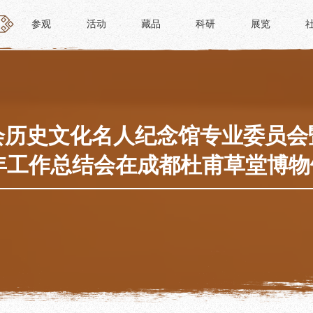
参观
活动
藏品
科研
展览
参观
活动
藏品
科研
展览
活动
藏品
时间
“人日游草堂”系列文化活动
藏品概述
参观
中国传统节庆活动
馆藏精品
政策
诗歌主题活动
藏品修复
会历史文化名人纪念馆专业委员会
惠民
其它活动
数字资源
5年工作总结会在成都杜甫草堂博
路线
捐赠名录
须知
导览
服务
服务
研学资质申请
文创
景点
教育课程
杜甫草堂文创馆
正门
教育活动
文创精品
大廨