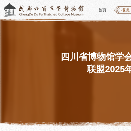
首页
概况
首页
概况
概况
参观
草堂简介
开放
组织结构
预约
最新动态
优惠
四川省博物馆学
公告年报
文化
联盟202
党建工作
交通
对外交流
参观
联系我们
地图
讲解
便民
讲解
展览
社教
基本陈列
社会
临时展览
社会