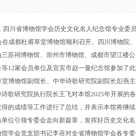
教育项目
数字文创
诗史堂
合作
IP授权
柴门
预约
草堂艺术中心
工部祠
24日，四川省博物馆学会历史文化名人纪念馆专业
文创咨询
少陵草堂碑亭
茅屋景区
结会在成都杜甫草堂博物馆顺利召开。
四川博物院、
唐代遗址
红墙花径
山三苏祠博物馆、崇州市博物馆、成都市望江楼公
草堂影壁
台等
12家
会员
单位及
宜宾市
赵一曼
纪念馆参加了此
大雅堂
万佛楼
草堂博物馆副馆长、中华诗歌研究院副院长彭燕主
草堂书院
千诗碑
华诗歌研究院执行院长王飞
对
本馆
2025
年开展的各
取得的成绩等
工作
进行
了
总结，
并表示本馆将继续
员单位引领专委会
走向
新篇章，发挥好历史
文化
名
物馆学会党支部书记李蓓对全省博物馆学会各专委