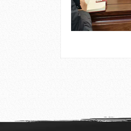
2026.01.04
“ 诗言花语——刘云泉写梅展”在成都杜甫草堂