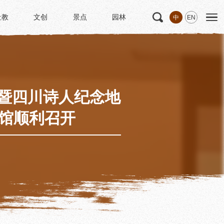
社教
文创
景点
园林
中
EN
社教
文创
景点
园林
文
科研
专家学者
科研项目
研究成果
暨四川诗人纪念地
博士后创新实践基地
物馆顺利召开
中华诗歌研究院
《杜甫研究学刊》
学术活动
学术团体
园林
浣花园林区