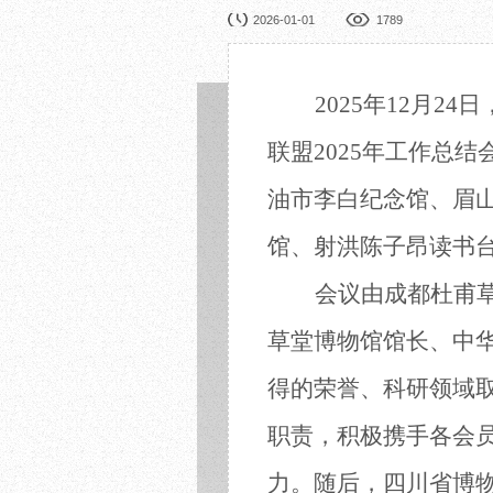
园林展览
公益
2026-01-01
1789
在线展厅
馆校
展览申办
活动
2025年12月
联盟2025年工作总
油
市
李白纪念馆、眉
馆、射洪陈子昂读书
会议由成都杜甫
草堂
博物馆
馆长
、中
得的荣誉、科研领域
职责，积极携手
各会
力。
随后，
四川省博