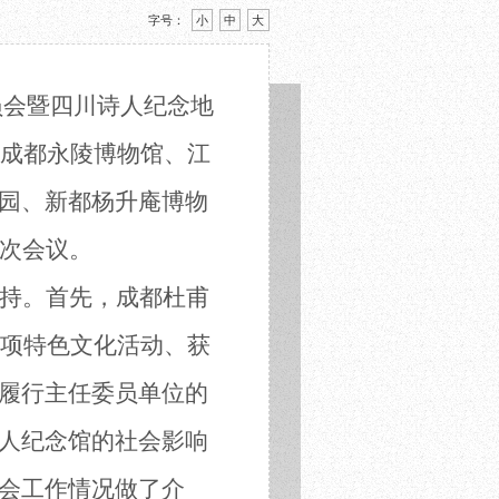
字号：
小
中
大
委员会暨四川诗人纪念地
成都永陵博物馆、
江
园、新都杨升庵博物
次会议
。
持。
首先，
成都
杜甫
项特色文化活动
、
获
履行主任委员单位的
人纪念馆的社会影响
会工作情况
做
了介