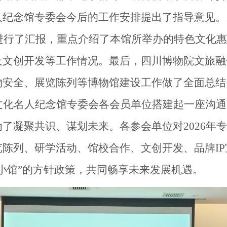
人纪念馆专委会今后的工作安排提出了指导意见。
进行
了
汇报，重点介绍
了
本馆所举办的特色文化惠
及文创开发等
工作情况
。最后，四川博物院文旅融
物安全、展览陈
列
等博物馆建设工作做了全面总结
文化名人纪念馆
专委会
各会员单位搭建起
一座
沟通
为了凝聚共识、谋划未来。
各参会
单位对
2
026
年专
览陈
列
、研学活动、馆校合作、文创开发、品牌
I
小馆”的方针政策，共同畅享未来发展机遇。