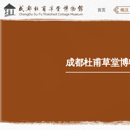
首页
概况
首页
概况
概况
参观
草堂简介
开放
组织结构
预约
最新动态
优惠
成都杜甫草堂博
公告年报
文化
党建工作
交通
对外交流
参观
联系我们
地图
讲解
便民
讲解
展览
社教
基本陈列
社会
临时展览
社会