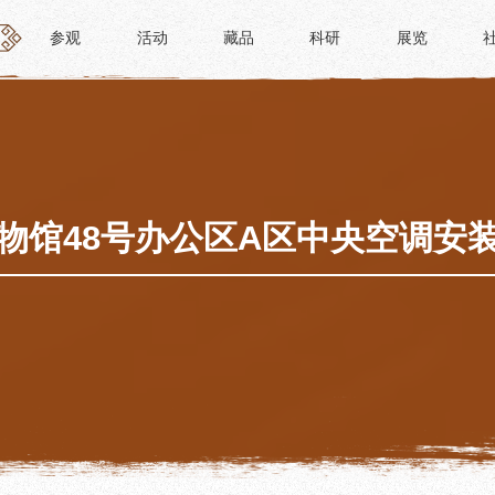
参观
活动
藏品
科研
展览
参观
活动
藏品
科研
展览
活动
藏品
时间
“人日游草堂”系列文化活动
藏品概述
参观
中国传统节庆活动
馆藏精品
政策
诗歌主题活动
藏品修复
物馆48号办公区A区中央空调安
惠民
其它活动
数字资源
路线
捐赠名录
须知
导览
服务
服务
研学资质申请
文创
景点
教育课程
杜甫草堂文创馆
正门
教育活动
文创精品
大廨