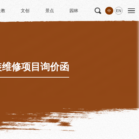
社教
文创
景点
园林
中
EN
社教
文创
景点
园林
文
科研
专家学者
科研项目
研究成果
装维修项目询价函
博士后创新实践基地
中华诗歌研究院
《杜甫研究学刊》
学术活动
学术团体
园林
浣花园林区