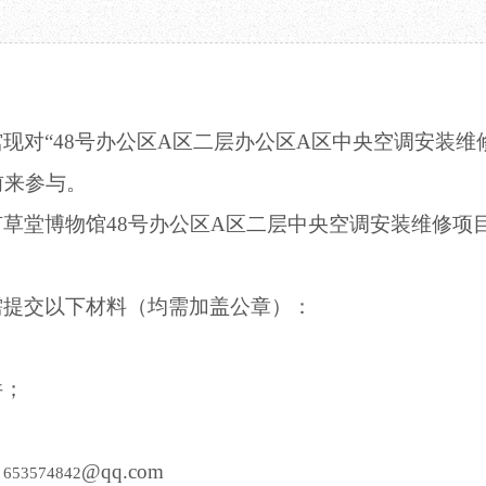
教育项目
数字文创
诗史堂
合作
IP授权
柴门
预约
草堂艺术中心
工部祠
文创咨询
少陵草堂碑亭
茅屋景区
馆现对
“
48号办公区A区二层办公区A区中央空调安装维
唐代遗址
前来参与。
红墙花径
草堂影壁
甫草堂博物馆
48号办公区A区二层中央空调安装维修项
大雅堂
万佛楼
草堂书院
需提交以下材料（均需加盖公章）：
千诗碑
件；
：
@qq.com
653574842