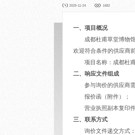
园林展览
公益
2025-11-24
1682
在线展厅
馆校
展览申办
活动
一、项目概况
成都杜甫草堂博物
欢迎符合条件的供应商
项目名称：成都杜
二、响应文件组成
参与询价的供应商
报价函（附件）；
营业执照副本复印
三、联系方式
询价文件递交方式