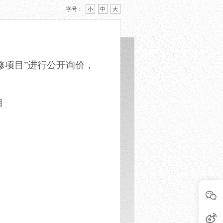
字号：
小
中
大
修项目
”进行公开询价，
目