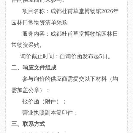
目
数字文创
诗史堂
项目名称：
成都杜甫草堂博物馆
2026年
IP授权
柴门
园林日常物资清单采购
草堂艺术中心
工部祠
文创咨询
少陵草堂碑亭
服务内容：
成都杜甫草堂博物馆园林日
茅屋景区
常物资采购
。
唐代遗址
红墙花径
询价截止时间：自询价函发布起
5日。
草堂影壁
二、响应文件组成
大雅堂
万佛楼
参与询价的供应商需提交以下材料（均
草堂书院
需加盖公章）：
千诗碑
报价函（
附件
）；
营业执照副本复印件；
三、联系方式