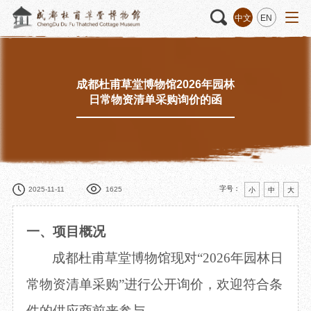
中文
EN
成都杜甫草堂博物馆2026年园林
活动
“人日游草堂”系列文化活动
藏品
藏品概述
日常物资清单采购询价的函
中国传统节庆活动
馆藏精品
诗歌主题活动
藏品修复
其它活动
数字资源
捐赠名录
字号：
2025-11-11
1625
小
中
大
一、项目概况
成都杜甫草堂博物馆现对
“
2026年园林日
质申请
常物资清单采购
”进行公开询价，欢迎符合条
程
文创
杜甫草堂文创馆
景点
正门
件的供应商前来参与。
动
文创精品
大廨