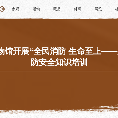
参观
活动
藏品
科研
展览
参观
活动
藏品
科研
展览
活动
藏品
时间
“人日游草堂”系列文化活动
藏品概述
参观
中国传统节庆活动
馆藏精品
政策
诗歌主题活动
藏品修复
物馆开展“全民消防 生命至上——
惠民
其它活动
数字资源
防安全知识培训
路线
捐赠名录
须知
导览
服务
服务
研学资质申请
文创
景点
教育课程
杜甫草堂文创馆
正门
教育活动
文创精品
大廨