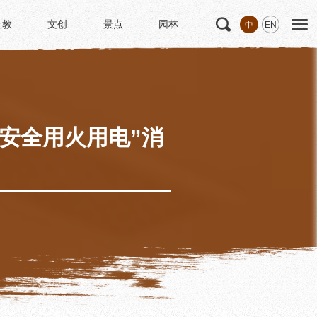
社教
文创
景点
园林
中
EN
社教
文创
景点
园林
文
科研
专家学者
科研项目
研究成果
安全用火用电”消
博士后创新实践基地
中华诗歌研究院
《杜甫研究学刊》
学术活动
学术团体
园林
浣花园林区