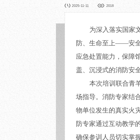
园林展览
公益
2025-11-11
2018
在线展厅
馆校
展览申办
活动
为深入落实国家
防、生命至上——安
应急处置能力，保障馆
盖、沉浸式的消防安全
本次培训联合青
场指导。消防专家结
物单位发生的真实火
防专家通过互动教学
确保参训人员切实掌