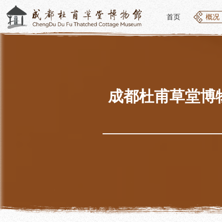
首页
概况
首页
概况
概况
参观
草堂简介
开放
组织结构
预约
最新动态
优惠
成都杜甫草堂博
公告年报
文化
党建工作
交通
对外交流
参观
联系我们
地图
讲解
便民
讲解
展览
社教
基本陈列
社会
临时展览
社会