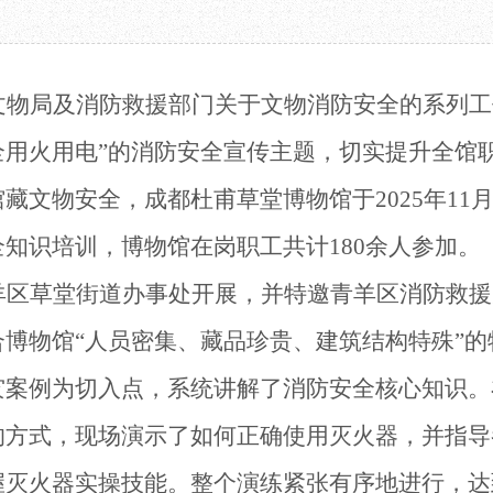
教育项目
数字文创
诗史堂
合作
IP授权
柴门
预约
草堂艺术中心
工部祠
文物局及消防救援部门关于文物消防安全的系列工
文创咨询
少陵草堂碑亭
茅屋景区
全用火用电”的消防安全宣传主题，切实提升全馆
唐代遗址
红墙花径
藏文物安全，成都杜甫草堂博物馆于2025年11
草堂影壁
知识培训，博物馆在岗职工共计180余人参加。
大雅堂
万佛楼
羊区草堂街道办事处开展，并特邀青羊区消防救援
草堂书院
千诗碑
合博物馆
“人员密集、藏品珍贵、建筑结构特殊”
灾案例为切入点，系统讲解了消防安全核心知识。
的方式，现场演示了如何正确使用灭火器，并指导
握灭火器实操技能。整个演练紧张有序地进行，达